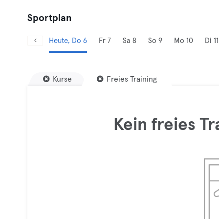
Sportplan
Heute, Do 6
Fr 7
Sa 8
So 9
Mo 10
Di 11
Kurse
Freies Training
Kein freies T