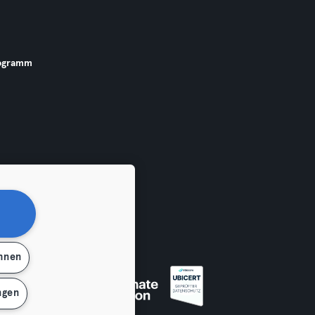
ogramm
ehnen
 widerrufen
ngen