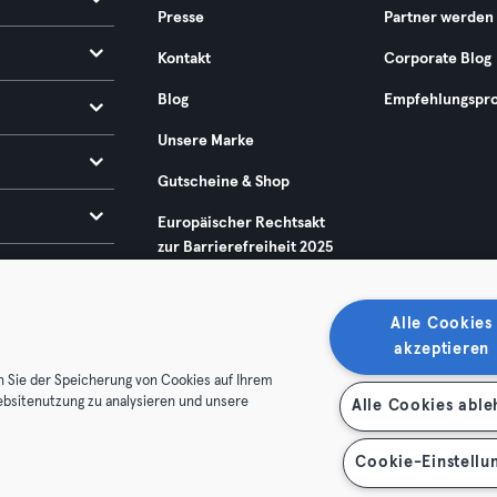
Presse
Partner werden
Kontakt
Corporate Blog
Blog
Empfehlungspr
Unsere Marke
Gutscheine & Shop
Europäischer Rechtsakt
zur Barrierefreiheit 2025
Alle Cookies
akzeptieren
n Sie der Speicherung von Cookies auf Ihrem
ebsitenutzung zu analysieren und unsere
Alle Cookies abl
enschutz
Impressum
Vertrag hier kündigen
Hier Verträge
Cookie-Einstellu