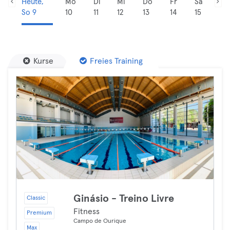
Heute,
Mo
Di
Mi
Do
Fr
Sa
So 9
10
11
12
13
14
15
Kurse
Freies Training
Ginásio - Treino Livre
Classic
Fitness
Premium
Campo de Ourique
Max