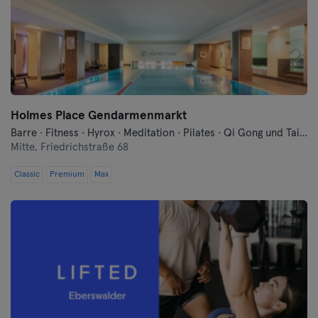
Konstanz
Landshut
Leipzig
Lübeck
Holmes Place Gendarmenmarkt
Barre · Fitness · Hyrox · Meditation · Pilates · Qi Gong und Tai Chi · Sauna · Schwimmen · Tanzen · Yoga
Magdeburg
Mitte,
Friedrichstraße 68
Classic
Premium
Max
Mainz
Mannheim
Mönchengladbach
München
Münster