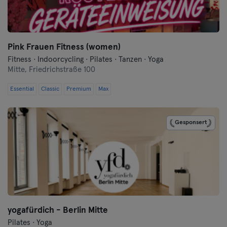
Frankfurt
Frankfurt an der Oder
Pink Frauen Fitness (women)
Freiburg
Fitness · Indoorcycling · Pilates · Tanzen · Yoga
Mitte,
Friedrichstraße 100
Fulda
Essential
Classic
Premium
Max
Göppingen
Gesponsert
Halle
Hamburg
Hanau
Hannover
yogafürdich - Berlin Mitte
Pilates · Yoga
Heidelberg