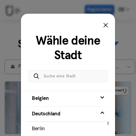
Registrieren
DE
Entdecke unsere
Wähle deine
Standorte in
Berlin
Stadt
Privatmitglieder
Max Mitgliedschaft
Gesponsert
Belgien
Deutschland
Berlin