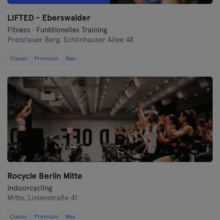
LIFTED - Eberswalder
Nürnberg
Fitness · Funktionelles Training
Prenzlauer Berg,
Schönhauser Allee 48
Oberhausen
Classic
Premium
Max
Passau
Potsdam
Ravensburg
Regensburg
Reutlingen
Rocycle Berlin Mitte
Rostock
Indoorcycling
Mitte,
Linienstraße 41
Saarbrücken
Classic
Premium
Max