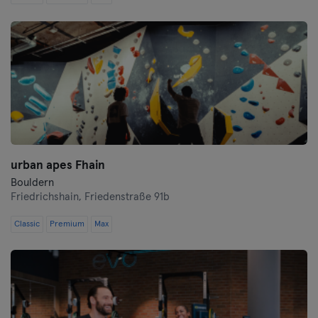
Saarlouis
Schwerin
Siegen
Straubing
Stuttgart
urban apes Fhain
Trier
Bouldern
Friedrichshain,
Friedenstraße 91b
Ulm
Classic
Premium
Max
Weiden
Wiesbaden
Wolfsburg