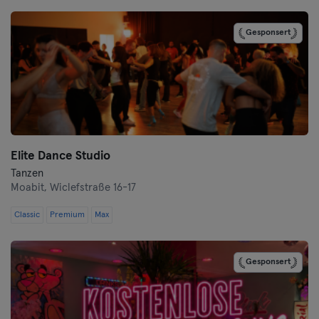
Cottbus
Gesponsert
Darmstadt
Dortmund
Dresden
Elite Dance Studio
Duisburg
Tanzen
Moabit,
Wiclefstraße 16-17
Düsseldorf
Classic
Premium
Max
Erfurt
Gesponsert
Essen
Flensburg