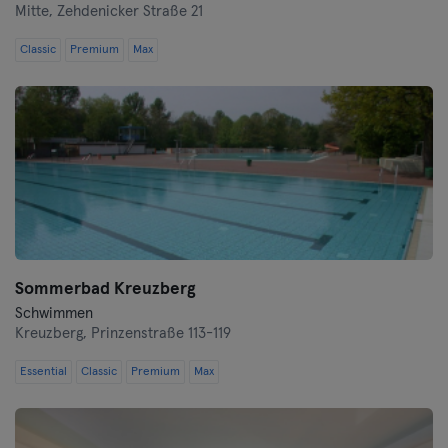
Mitte,
Zehdenicker Straße 21
Heidenheim
Classic
Premium
Max
Hof
Homburg
Ingolstadt
Karlsruhe
Kassel
Sommerbad Kreuzberg
Schwimmen
Kiel
Kreuzberg,
Prinzenstraße 113-119
Kleve
Essential
Classic
Premium
Max
Köln