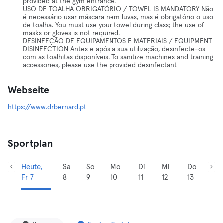
provided at the gym entrance.
USO DE TOALHA OBRIGATÓRIO / TOWEL IS MANDATORY Não
é necessário usar máscara nem luvas, mas é obrigatório o uso
de toalha. You must use your towel during class; the use of
masks or gloves is not required.
DESINFEÇÃO DE EQUIPAMENTOS E MATERIAIS / EQUIPMENT
DISINFECTION Antes e após a sua utilização, desinfecte-os
com as toalhitas disponíveis. To sanitize machines and training
accessories, please use the provided desinfectant
Webseite
https://www.drbernard.pt
Sportplan
Heute,
Sa
So
Mo
Di
Mi
Do
Fr 7
8
9
10
11
12
13