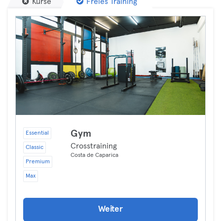
Kurse
Freies Training
Gym
Essential
Crosstraining
Classic
Costa de Caparica
Premium
Max
Weiter