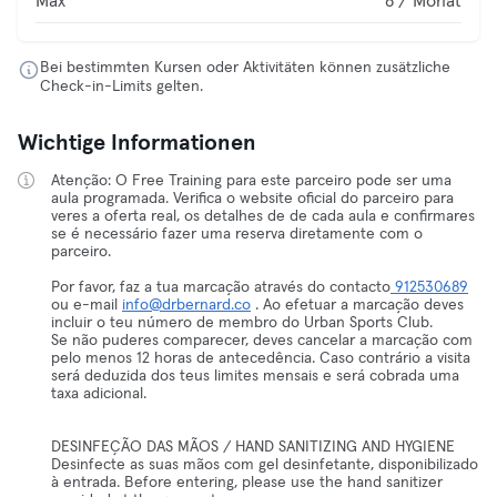
Max
8 / Monat
Bei bestimmten Kursen oder Aktivitäten können zusätzliche
Check-in-Limits gelten.
Wichtige Informationen
Atenção: O Free Training para este parceiro pode ser uma
aula programada. Verifica o website oficial do parceiro para
veres a oferta real, os detalhes de de cada aula e confirmares
se é necessário fazer uma reserva diretamente com o
parceiro.
Por favor, faz a tua marcação através do contacto
912530689
ou e-mail
info@drbernard.co
. Ao efetuar a marcação deves
incluir o teu número de membro do Urban Sports Club.
Se não puderes comparecer, deves cancelar a marcação com
pelo menos 12 horas de antecedência. Caso contrário a visita
será deduzida dos teus limites mensais e será cobrada uma
taxa adicional.
DESINFEÇÃO DAS MÃOS / HAND SANITIZING AND HYGIENE
Desinfecte as suas mãos com gel desinfetante, disponibilizado
à entrada. Before entering, please use the hand sanitizer