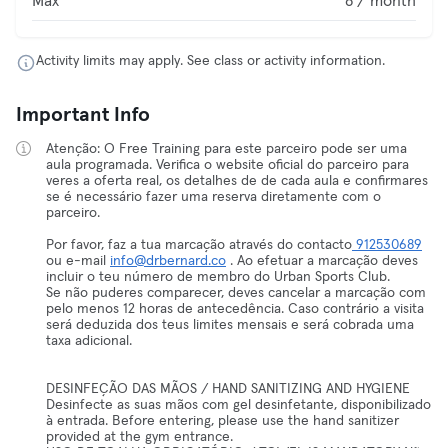
Max
8 / month
Activity limits may apply. See class or activity information.
Important Info
Atenção: O Free Training para este parceiro pode ser uma
aula programada. Verifica o website oficial do parceiro para
veres a oferta real, os detalhes de de cada aula e confirmares
se é necessário fazer uma reserva diretamente com o
parceiro.
Por favor, faz a tua marcação através do contacto
912530689
ou e-mail
info@drbernard.co
. Ao efetuar a marcação deves
incluir o teu número de membro do Urban Sports Club.
Se não puderes comparecer, deves cancelar a marcação com
pelo menos 12 horas de antecedência. Caso contrário a visita
será deduzida dos teus limites mensais e será cobrada uma
taxa adicional.
DESINFEÇÃO DAS MÃOS / HAND SANITIZING AND HYGIENE
Desinfecte as suas mãos com gel desinfetante, disponibilizado
à entrada. Before entering, please use the hand sanitizer
provided at the gym entrance.