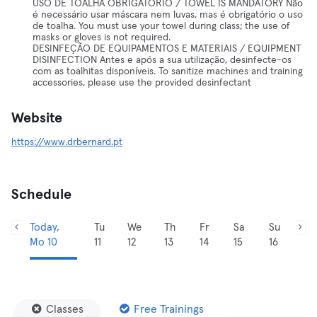
USO DE TOALHA OBRIGATÓRIO / TOWEL IS MANDATORY Não
é necessário usar máscara nem luvas, mas é obrigatório o uso
de toalha. You must use your towel during class; the use of
masks or gloves is not required.
DESINFEÇÃO DE EQUIPAMENTOS E MATERIAIS / EQUIPMENT
DISINFECTION Antes e após a sua utilização, desinfecte-os
com as toalhitas disponíveis. To sanitize machines and training
accessories, please use the provided desinfectant
Website
https://www.drbernard.pt
Schedule
Today,
Tu
We
Th
Fr
Sa
Su
Mo 10
11
12
13
14
15
16
Classes
Free Trainings