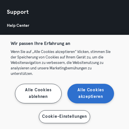
Support
Help Center
Wir passen Ihre Erfahrung an
Wenn Sie auf „Alle Cookies akzeptieren“ klicken, stimmen Sie
der Speicherung von Cookies auf Ihrem Gerät zu, um die
Websitenavigation zu verbessern, die Websitenutzung zu
© 2026 Urban Sports Group GmbH. All rights reserved.
analysieren und unsere Marketingbemühungen zu
AGB
Datenschutz
Impressum
unterstützen.
Vertrag hier kündigen
Hier Verträge widerrufen
Alle Cookies
Alle Cookies
ablehnen
akzeptieren
Cookie-Einstellungen