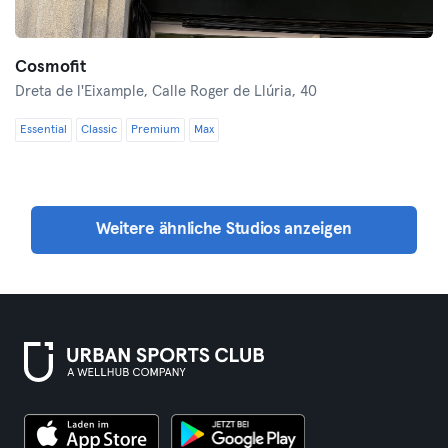
Cosmofit
Dreta de l'Eixample,
Calle Roger de Llúria, 40
Essential
Classic
Premium
Max
Weitere ähnliche Studios anzeigen