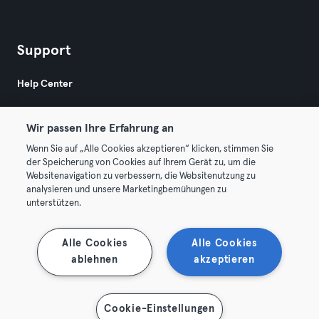
Support
Help Center
Wir passen Ihre Erfahrung an
Wenn Sie auf „Alle Cookies akzeptieren“ klicken, stimmen Sie
der Speicherung von Cookies auf Ihrem Gerät zu, um die
Websitenavigation zu verbessern, die Websitenutzung zu
© 2026 Urban Sports Group GmbH. All rights reserved.
analysieren und unsere Marketingbemühungen zu
AGB
Datenschutz
Impressum
unterstützen.
Vertrag hier kündigen
Hier Verträge widerrufen
Alle Cookies
Alle Cookies
ablehnen
akzeptieren
Cookie-Einstellungen