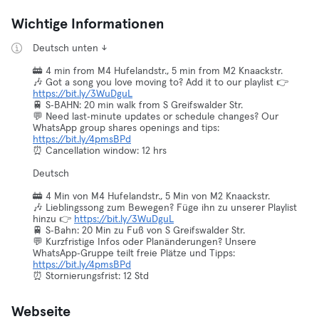
Wichtige Informationen
Deutsch unten ↓
🚋 4 min from M4 Hufelandstr., 5 min from M2 Knaackstr.
🎶 Got a song you love moving to? Add it to our playlist 👉
https://bit.ly/3WuDguL
🚆 S‑BAHN: 20 min walk from S Greifswalder Str.
💬 Need last‑minute updates or schedule changes? Our
WhatsApp group shares openings and tips:
https://bit.ly/4pmsBPd
⏰ Cancellation window: 12 hrs
Deutsch
🚋 4 Min von M4 Hufelandstr., 5 Min von M2 Knaackstr.
🎶 Lieblingssong zum Bewegen? Füge ihn zu unserer Playlist
hinzu 👉
https://bit.ly/3WuDguL
🚆 S‑Bahn: 20 Min zu Fuß von S Greifswalder Str.
💬 Kurzfristige Infos oder Planänderungen? Unsere
WhatsApp‑Gruppe teilt freie Plätze und Tipps:
https://bit.ly/4pmsBPd
⏰ Stornierungsfrist: 12 Std
Webseite