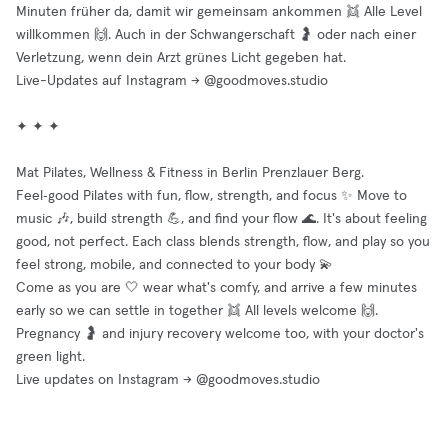
Minuten früher da, damit wir gemeinsam ankommen 👯 Alle Level
willkommen 🙌. Auch in der Schwangerschaft 🤰 oder nach einer
Verletzung, wenn dein Arzt grünes Licht gegeben hat.
Live-Updates auf Instagram → @goodmoves.studio
✦ ✦ ✦
Mat Pilates, Wellness & Fitness in Berlin Prenzlauer Berg.
Feel‑good Pilates with fun, flow, strength, and focus ✨ Move to
music 🎶, build strength 💪, and find your flow 🌊. It's about feeling
good, not perfect. Each class blends strength, flow, and play so you
feel strong, mobile, and connected to your body 💫
Come as you are 🤍 wear what's comfy, and arrive a few minutes
early so we can settle in together 👯 All levels welcome 🙌.
Pregnancy 🤰 and injury recovery welcome too, with your doctor's
green light.
Live updates on Instagram → @goodmoves.studio