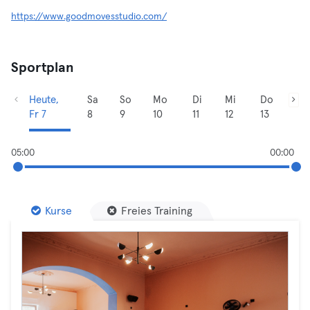
https://www.goodmovesstudio.com/
Sportplan
Heute,
Sa
So
Mo
Di
Mi
Do
Fr 7
8
9
10
11
12
13
05:00
00:00
Kurse
Freies Training