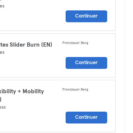
tes
Continuer
Prenzlauer Berg
ates Slider Burn (EN)
tes
Continuer
Prenzlauer Berg
xibility + Mobility
)
ess
Continuer