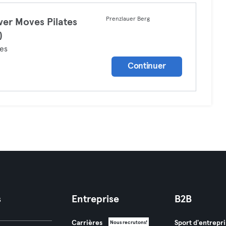
Prenzlauer Berg
er Moves Pilates
)
tes
Continuer
s
Entreprise
B2B
Carrières
Sport d'entrepri
Nous recrutons!