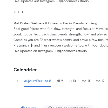
Live-Updates auf Instagram → @goodmoves.studio
✦ ✦ ✦
Mat Pilates, Wellness & Fitness in Berlin Prenzlauer Berg.
Feel‑good Pilates with fun, flow, strength, and focus ✨ Move to m
good, not perfect. Each class blends strength, flow, and play s
Come as you are 🤍 wear what's comfy, and arrive a few minutes
Pregnancy 🤰 and injury recovery welcome too, with your doctor
Live updates on Instagram → @goodmoves.studio
Calendrier
Aujourd’hui, sa 8
di 9
lu 10
ma 11
me 12