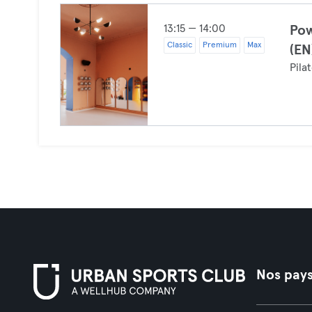
13:15 — 14:00
Pow
Classic
Premium
Max
(EN
Pila
Nos pay