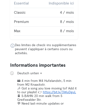
Essential
Indisponible ici
Classic
4 / mois
Premium
8 / mois
Max
8 / mois
Des limites de check-ins supplémentaires
peuvent s'appliquer à certains cours ou
activités.
Informations importantes
Deutsch unten ↓
🚋 4 min from M4 Hufelandstr., 5 min
from M2 Knaackstr.
🎶 Got a song you love moving to? Add it
to our playlist 👉
https://bit.ly/3WuDguL
🚆 S‑BAHN: 20 min walk from S
Greifswalder Str.
💬 Need last‑minute updates or