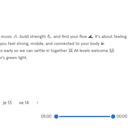
usic 🎶, build strength 💪, and find your flow 🌊. It's about feeling
o you feel strong, mobile, and connected to your body 💫
 early so we can settle in together 👯 All levels welcome 🙌.
's green light.
je 13
ve 14
05:00
00:00