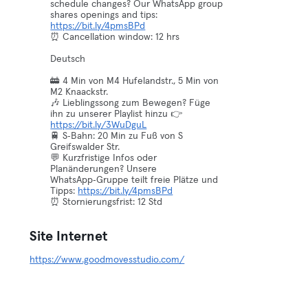
schedule changes? Our WhatsApp group
shares openings and tips:
https://bit.ly/4pmsBPd
⏰ Cancellation window: 12 hrs
Deutsch
🚋 4 Min von M4 Hufelandstr., 5 Min von
M2 Knaackstr.
🎶 Lieblingssong zum Bewegen? Füge
ihn zu unserer Playlist hinzu 👉
https://bit.ly/3WuDguL
🚆 S‑Bahn: 20 Min zu Fuß von S
Greifswalder Str.
💬 Kurzfristige Infos oder
Planänderungen? Unsere
WhatsApp‑Gruppe teilt freie Plätze und
Tipps:
https://bit.ly/4pmsBPd
⏰ Stornierungsfrist: 12 Std
Site Internet
https://www.goodmovesstudio.com/