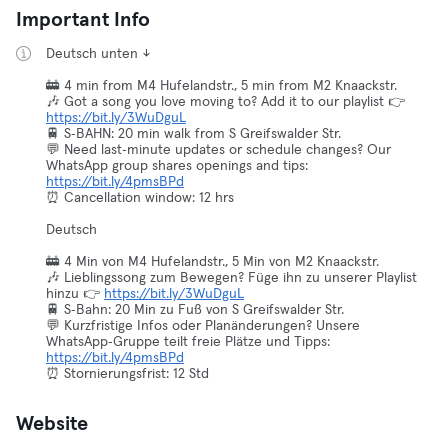
Important Info
Deutsch unten ↓
🚋 4 min from M4 Hufelandstr., 5 min from M2 Knaackstr.
🎶 Got a song you love moving to? Add it to our playlist 👉
https://bit.ly/3WuDguL
🚆 S‑BAHN: 20 min walk from S Greifswalder Str.
💬 Need last‑minute updates or schedule changes? Our
WhatsApp group shares openings and tips:
https://bit.ly/4pmsBPd
⏰ Cancellation window: 12 hrs
Deutsch
🚋 4 Min von M4 Hufelandstr., 5 Min von M2 Knaackstr.
🎶 Lieblingssong zum Bewegen? Füge ihn zu unserer Playlist
hinzu 👉
https://bit.ly/3WuDguL
🚆 S‑Bahn: 20 Min zu Fuß von S Greifswalder Str.
💬 Kurzfristige Infos oder Planänderungen? Unsere
WhatsApp‑Gruppe teilt freie Plätze und Tipps:
https://bit.ly/4pmsBPd
⏰ Stornierungsfrist: 12 Std
Website