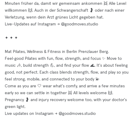
Minuten früher da, damit wir gemeinsam ankommen 👯 Alle Level
willkommen 🙌. Auch in der Schwangerschaft 🤰 oder nach einer
Verletzung, wenn dein Arzt grünes Licht gegeben hat.
Live-Updates auf Instagram → @goodmoves.studio
✦ ✦ ✦
Mat Pilates, Wellness & Fitness in Berlin Prenzlauer Berg.
Feel‑good Pilates with fun, flow, strength, and focus ✨ Move to
music 🎶, build strength 💪, and find your flow 🌊. It's about feeling
good, not perfect. Each class blends strength, flow, and play so you
feel strong, mobile, and connected to your body 💫
Come as you are 🤍 wear what's comfy, and arrive a few minutes
early so we can settle in together 👯 All levels welcome 🙌.
Pregnancy 🤰 and injury recovery welcome too, with your doctor's
green light.
Live updates on Instagram → @goodmoves.studio