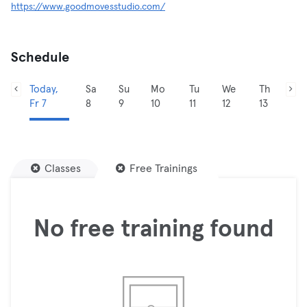
https://www.goodmovesstudio.com/
Schedule
Today,
Sa
Su
Mo
Tu
We
Th
Fr 7
8
9
10
11
12
13
Classes
Free Trainings
No free training found