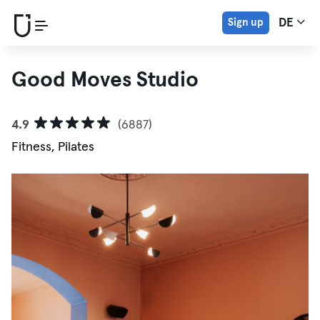
Sign up
DE
Good Moves Studio
4.9
(6887)
Fitness, Pilates