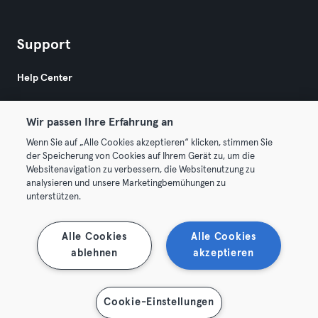
Support
Help Center
Wir passen Ihre Erfahrung an
Wenn Sie auf „Alle Cookies akzeptieren“ klicken, stimmen Sie
der Speicherung von Cookies auf Ihrem Gerät zu, um die
Websitenavigation zu verbessern, die Websitenutzung zu
© 2026 Urban Sports Group GmbH. All rights reserved.
analysieren und unsere Marketingbemühungen zu
Terms & Conditions
Privacy
Imprint
unterstützen.
Terminate contracts here
Withdraw contracts here
Alle Cookies
Alle Cookies
ablehnen
akzeptieren
Cookie-Einstellungen