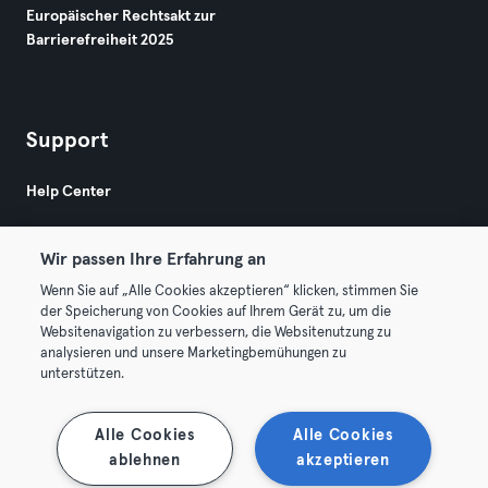
Europäischer Rechtsakt zur
Barrierefreiheit 2025
Support
Help Center
Wir passen Ihre Erfahrung an
Wenn Sie auf „Alle Cookies akzeptieren“ klicken, stimmen Sie
der Speicherung von Cookies auf Ihrem Gerät zu, um die
Websitenavigation zu verbessern, die Websitenutzung zu
© 2026 Urban Sports Group GmbH. All rights reserved.
analysieren und unsere Marketingbemühungen zu
AGB
Datenschutz
Impressum
unterstützen.
Vertrag hier kündigen
Hier Verträge widerrufen
Alle Cookies
Alle Cookies
ablehnen
akzeptieren