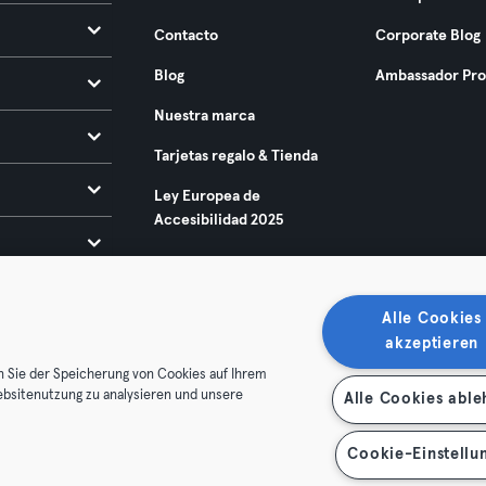
Contacto
Corporate Blog
Blog
Ambassador Pr
Nuestra marca
Tarjetas regalo & Tienda
Ley Europea de
Accesibilidad 2025
Alle Cookies
akzeptieren
n Sie der Speicherung von Cookies auf Ihrem
ebsitenutzung zu analysieren und unsere
Alle Cookies abl
condiciones
Privacidad
Sello
Rescindir contratos aquí
de contratos aquí
Cookie-Einstellu