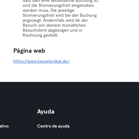
dass dies eine verbindliche Buchung ist,
und die Stornierungsfrist eingehalten
werden muss. Die jeweilige
Stornierungsfrist wird bei der Buchung
angezeigt. Andernfalls wird dir der
Besuch von deinem monatlichen
Besuchslimit abgezogen und in
Rechnung gestellt.
Página web
https://www.kesselunikat.de/
Ayuda
ativo
Centro de ayuda