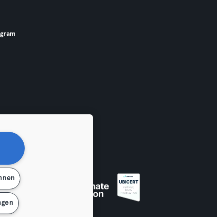
ogram
ehnen
ngen