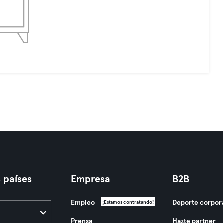
 países
Empresa
B2B
Empleo
Deporte corpor
¡Estamos contratando!
Prensa
Hazte partner