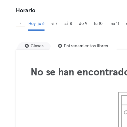
Horario
Hoy, ju 6
vi 7
sá 8
do 9
lu 10
ma 11
Clases
Entrenamientos libres
No se han encontrado