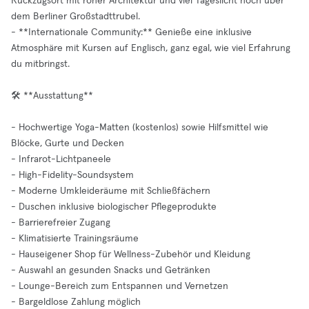
Rückzugsort mit roher Architektur und viel Tageslicht hoch über
dem Berliner Großstadttrubel.
- **Internationale Community:** Genieße eine inklusive
Atmosphäre mit Kursen auf Englisch, ganz egal, wie viel Erfahrung
du mitbringst.
🛠️ **Ausstattung**
- Hochwertige Yoga-Matten (kostenlos) sowie Hilfsmittel wie
Blöcke, Gurte und Decken
- Infrarot-Lichtpaneele
- High-Fidelity-Soundsystem
- Moderne Umkleideräume mit Schließfächern
- Duschen inklusive biologischer Pflegeprodukte
- Barrierefreier Zugang
- Klimatisierte Trainingsräume
- Hauseigener Shop für Wellness-Zubehör und Kleidung
- Auswahl an gesunden Snacks und Getränken
- Lounge-Bereich zum Entspannen und Vernetzen
- Bargeldlose Zahlung möglich