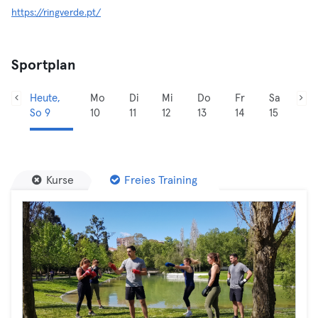
https://ringverde.pt/
Sportplan
Heute,
Mo
Di
Mi
Do
Fr
Sa
So 9
10
11
12
13
14
15
Kurse
Freies Training