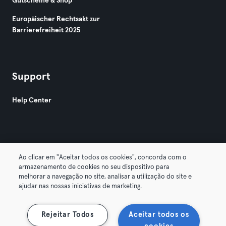
Gutscheine & Shop
Europäischer Rechtsakt zur
Barrierefreiheit 2025
Support
Help Center
Ao clicar em "Aceitar todos os cookies", concorda com o
armazenamento de cookies no seu dispositivo para
© 2026 Urban Sports Group GmbH. All rights reserved.
melhorar a navegação no site, analisar a utilização do site e
AGB
Datenschutz
Impressum
ajudar nas nossas iniciativas de marketing.
Vertrag hier kündigen
Hier Verträge widerrufen
Rejeitar Todos
Aceitar todos os