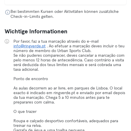
Bei bestimmten Kursen oder Aktivitäten können zusätzliche
Check-in-Limits gelten.
Wichtige Informationen
Por favor, faz a tua marcação através do e-mail
info@ringverde.pt
. Ao efetuar a marcação deves incluir o teu
número de membro do Urban Sports Club.
Se não puderes comparecer, deves cancelar a marcação com
pelo menos 12 horas de antecedência. Caso contrário a visita
será deduzida dos teus limites mensais e será cobrada uma
taxa adicional.
Ponto de encontro
As aulas decorrem ao ar livre, em parques de Lisboa. O local
exacto é indicado em ringverde.pt e enviado por email depois
da tua marcação. Chega 5 a 10 minutos antes para te
preparares com calma.
O que trazer
Roupa e calçado desportivo confortáveis, adequados para
treinar na relva.
Garrafa de água e uma toalha pequena.