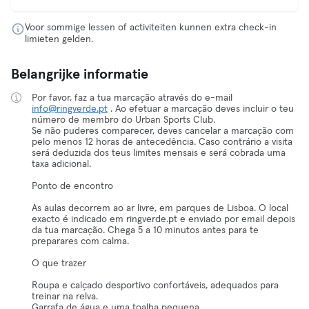
Voor sommige lessen of activiteiten kunnen extra check-in
limieten gelden.
Belangrijke informatie
Por favor, faz a tua marcação através do e-mail
info@ringverde.pt
. Ao efetuar a marcação deves incluir o teu
número de membro do Urban Sports Club.
Se não puderes comparecer, deves cancelar a marcação com
pelo menos 12 horas de antecedência. Caso contrário a visita
será deduzida dos teus limites mensais e será cobrada uma
taxa adicional.
Ponto de encontro
As aulas decorrem ao ar livre, em parques de Lisboa. O local
exacto é indicado em ringverde.pt e enviado por email depois
da tua marcação. Chega 5 a 10 minutos antes para te
preparares com calma.
O que trazer
Roupa e calçado desportivo confortáveis, adequados para
treinar na relva.
Garrafa de água e uma toalha pequena.