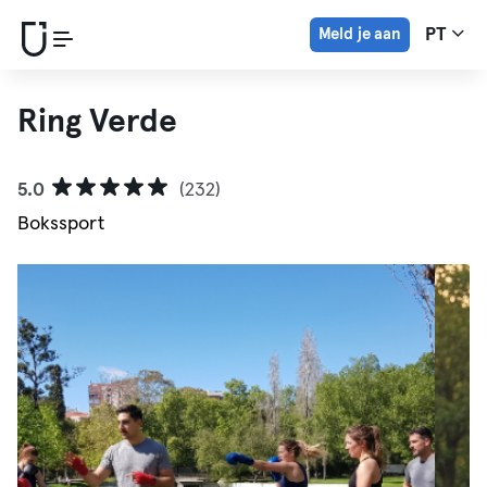
Meld je aan
PT
Ring Verde
5.0
(232)
Bokssport