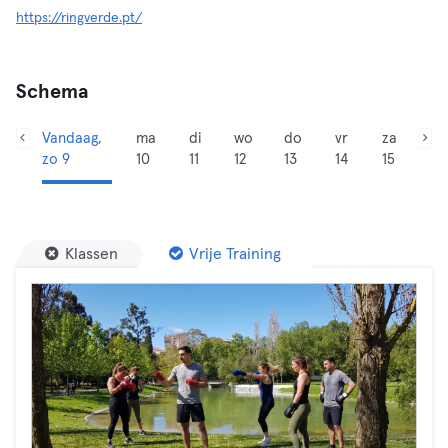
https://ringverde.pt/
Schema
Vandaag,
ma
di
wo
do
vr
za
zo 9
10
11
12
13
14
15
Klassen
Vrije Training