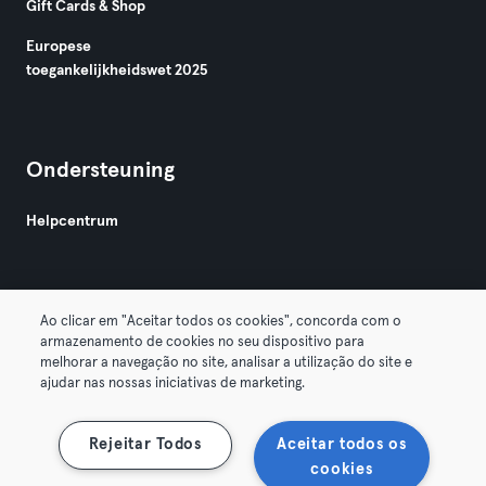
Gift Cards & Shop
Europese
toegankelijkheidswet 2025
Ondersteuning
Helpcentrum
Ao clicar em "Aceitar todos os cookies", concorda com o
armazenamento de cookies no seu dispositivo para
melhorar a navegação no site, analisar a utilização do site e
Algemene Voorwaarden
Privacy
Bedrijfsgegevens
ajudar nas nossas iniciativas de marketing.
Membership opzeggen
Trek hier je contract terug
Rejeitar Todos
Aceitar todos os
cookies