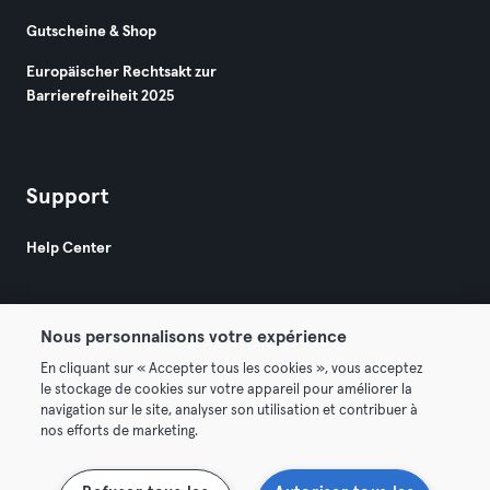
Gutscheine & Shop
Europäischer Rechtsakt zur
Barrierefreiheit 2025
Support
Help Center
Nous personnalisons votre expérience
En cliquant sur « Accepter tous les cookies », vous acceptez
le stockage de cookies sur votre appareil pour améliorer la
© 2026 Urban Sports Group GmbH. All rights reserved.
navigation sur le site, analyser son utilisation et contribuer à
AGB
Datenschutz
Impressum
nos efforts de marketing.
Vertrag hier kündigen
Hier Verträge widerrufen