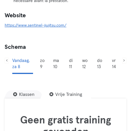
nécessaire avant la prestation.
Website
https://www.sentinel-jiujitsu.com/
Schema
Vandaag,
zo
ma
di
wo
do
vr
za 8
9
10
11
12
13
14
Klassen
Vrije Training
Geen gratis training