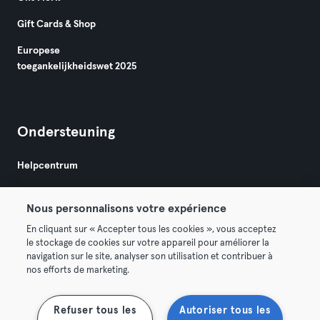
Gift Cards & Shop
Europese
toegankelijkheidswet 2025
Ondersteuning
Helpcentrum
Nous personnalisons votre expérience
En cliquant sur « Accepter tous les cookies », vous acceptez
le stockage de cookies sur votre appareil pour améliorer la
navigation sur le site, analyser son utilisation et contribuer à
Algemene Voorwaarden
Privacy
Bedrijfsgegevens
nos efforts de marketing.
Membership opzeggen
Trek hier je contract terug
Refuser tous les
Autoriser tous les