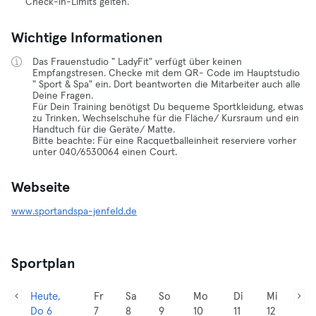
Check-in-Limits gelten.
Wichtige Informationen
Das Frauenstudio " LadyFit" verfügt über keinen
Empfangstresen. Checke mit dem QR- Code im Hauptstudio
" Sport & Spa" ein. Dort beantworten die Mitarbeiter auch alle
Deine Fragen.
Für Dein Training benötigst Du bequeme Sportkleidung, etwas
zu Trinken, Wechselschuhe für die Fläche/ Kursraum und ein
Handtuch für die Geräte/ Matte.
Bitte beachte: Für eine Racquetballeinheit reserviere vorher
unter 040/6530064 einen Court.
Webseite
www.sportandspa-jenfeld.de
Sportplan
Heute,
Fr
Sa
So
Mo
Di
Mi
Do 6
7
8
9
10
11
12