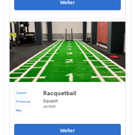
Weiter
Racquetball
Classic
Squash
Premium
Jenfeld
Max
Weiter