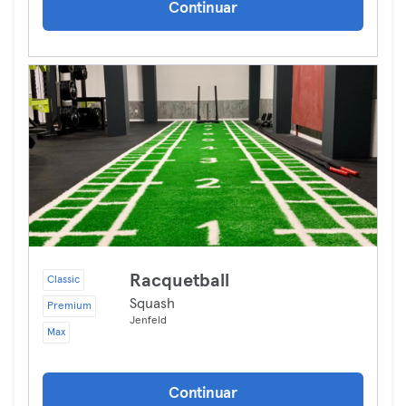
Continuar
Racquetball
Classic
Squash
Premium
Jenfeld
Max
Continuar