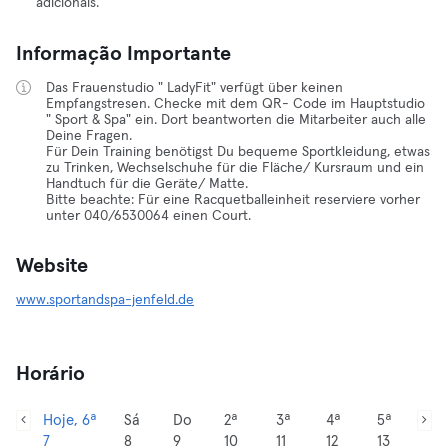
adicionais.
Informação Importante
Das Frauenstudio " LadyFit" verfügt über keinen
Empfangstresen. Checke mit dem QR- Code im Hauptstudio
" Sport & Spa" ein. Dort beantworten die Mitarbeiter auch alle
Deine Fragen.
Für Dein Training benötigst Du bequeme Sportkleidung, etwas
zu Trinken, Wechselschuhe für die Fläche/ Kursraum und ein
Handtuch für die Geräte/ Matte.
Bitte beachte: Für eine Racquetballeinheit reserviere vorher
unter 040/6530064 einen Court.
Website
www.sportandspa-jenfeld.de
Horário
Hoje, 6ª
Sá
Do
2ª
3ª
4ª
5ª
7
8
9
10
11
12
13