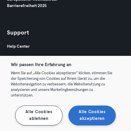
Barrierefreiheit 2025
Support
Help Center
Wir passen Ihre Erfahrung an
Wenn Sie auf „Alle Cookies akzeptieren“ klicken, stimmen Sie
der Speicherung von Cookies auf Ihrem Gerät zu, um die
Websitenavigation zu verbessern, die Websitenutzung zu
© 2026 Urban Sports Group GmbH. All rights reserved.
analysieren und unsere Marketingbemühungen zu
AGB
Datenschutz
Impressum
unterstützen.
Vertrag hier kündigen
Hier Verträge widerrufen
Alle Cookies
Alle Cookies
ablehnen
akzeptieren