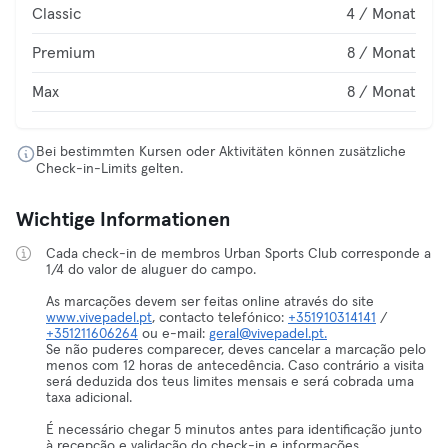
Classic
4 / Monat
Premium
8 / Monat
Max
8 / Monat
Bei bestimmten Kursen oder Aktivitäten können zusätzliche
Check-in-Limits gelten.
Wichtige Informationen
Cada check-in de membros Urban Sports Club corresponde a
1/4 do valor de aluguer do campo.
As marcações devem ser feitas online através do site
www.vivepadel.pt
, contacto telefónico:
+351910314141
/
+351211606264
ou e-mail:
geral@vivepadel.pt.
Se não puderes comparecer, deves cancelar a marcação pelo
menos com 12 horas de antecedência. Caso contrário a visita
será deduzida dos teus limites mensais e será cobrada uma
taxa adicional.
É necessário chegar 5 minutos antes para identificação junto
à recepção e validação do check-in e informações.