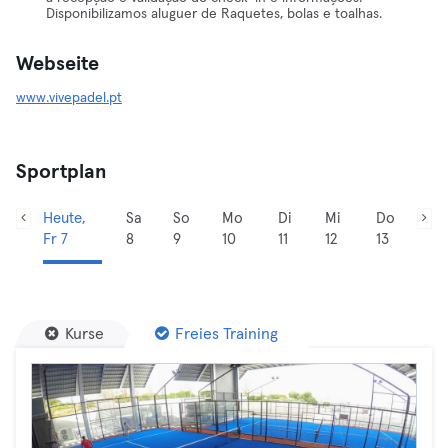
Disponibilizamos aluguer de Raquetes, bolas e toalhas.
Webseite
www.vivepadel.pt
Sportplan
Heute,
Sa
So
Mo
Di
Mi
Do
Fr 7
8
9
10
11
12
13
Kurse
Freies Training