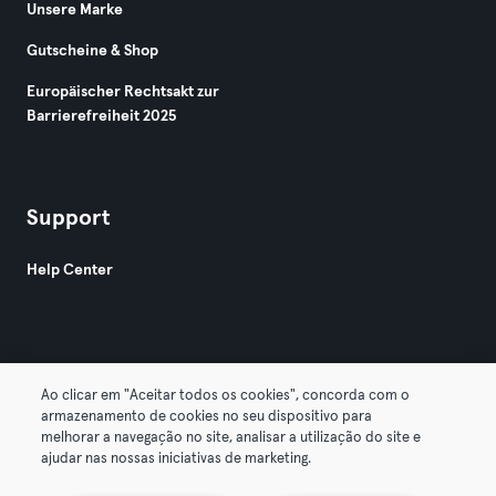
Unsere Marke
Gutscheine & Shop
Europäischer Rechtsakt zur
Barrierefreiheit 2025
Support
Help Center
Ao clicar em "Aceitar todos os cookies", concorda com o
armazenamento de cookies no seu dispositivo para
© 2026 Urban Sports Group GmbH. All rights reserved.
melhorar a navegação no site, analisar a utilização do site e
AGB
Datenschutz
Impressum
ajudar nas nossas iniciativas de marketing.