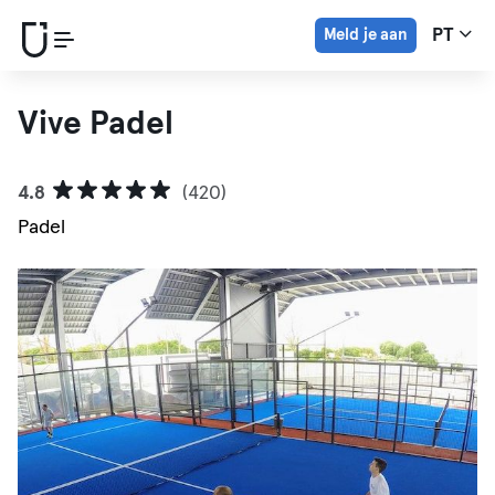
Meld je aan
PT
Vive Padel
4.8
(420)
Padel