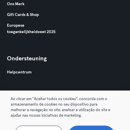
Ons Merk
Gift Cards & Shop
Europese
toegankelijkheidswet 2025
Ondersteuning
Helpcentrum
Ao clicar em "Aceitar todos os cookies", concorda com o
armazenamento de cookies no seu dispositivo para
melhorar a navegação no site, analisar a utilização do site e
Algemene Voorwaarden
Privacy
Bedrijfsgegevens
ajudar nas nossas iniciativas de marketing.
Membership opzeggen
Trek hier je contract terug