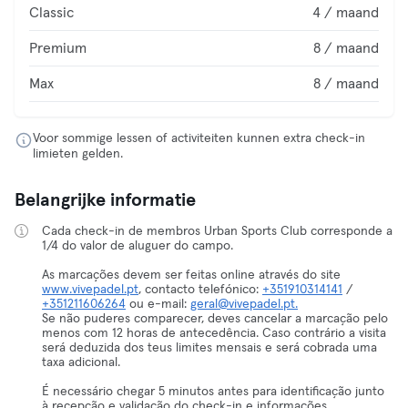
Classic
4 / maand
Premium
8 / maand
Max
8 / maand
Voor sommige lessen of activiteiten kunnen extra check-in
limieten gelden.
Belangrijke informatie
Cada check-in de membros Urban Sports Club corresponde a
1/4 do valor de aluguer do campo.
As marcações devem ser feitas online através do site
www.vivepadel.pt
, contacto telefónico:
+351910314141
/
+351211606264
ou e-mail:
geral@vivepadel.pt.
Se não puderes comparecer, deves cancelar a marcação pelo
menos com 12 horas de antecedência. Caso contrário a visita
será deduzida dos teus limites mensais e será cobrada uma
taxa adicional.
É necessário chegar 5 minutos antes para identificação junto
à recepção e validação do check-in e informações.