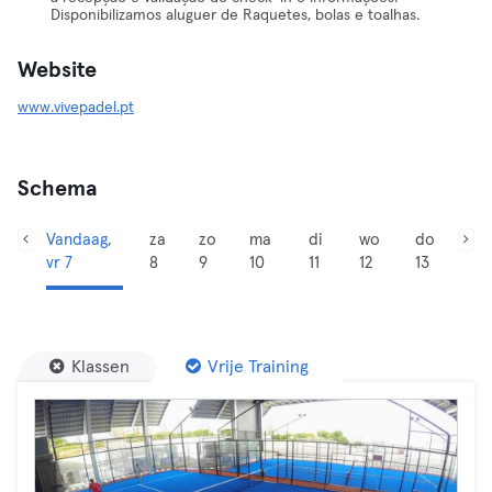
Disponibilizamos aluguer de Raquetes, bolas e toalhas.
Website
www.vivepadel.pt
Schema
Vandaag,
za
zo
ma
di
wo
do
vr 7
8
9
10
11
12
13
Klassen
Vrije Training