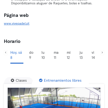
Disponibilizamos aluguer de Raquetes, bolas e toalhas.
Página web
www.vivepadel.pt
Horario
Hoy, sá
do
lu
ma
mi
ju
vi
8
9
10
11
12
13
14
Clases
Entrenamientos libres