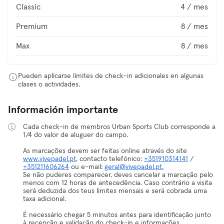
Classic
4 / mes
Premium
8 / mes
Max
8 / mes
Pueden aplicarse límites de check-in adicionales en algunas
clases o actividades.
Información importante
Cada check-in de membros Urban Sports Club corresponde a
1/4 do valor de aluguer do campo.
As marcações devem ser feitas online através do site
www.vivepadel.pt
, contacto telefónico:
+351910314141
/
+351211606264
ou e-mail:
geral@vivepadel.pt.
Se não puderes comparecer, deves cancelar a marcação pelo
menos com 12 horas de antecedência. Caso contrário a visita
será deduzida dos teus limites mensais e será cobrada uma
taxa adicional.
É necessário chegar 5 minutos antes para identificação junto
à recepção e validação do check-in e informações.