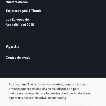
Nuestra marca
Tarjetas regalo & Tienda
Ley Europea de
Accesibilidad 2025
Ayuda
Centro de ayuda
Ao clicar em "Aceitar todos os cookies", concorda com o
armazenamento de cookies no seu dispositivo para
© 2026 Urban Sports Group GmbH. All rights reserved.
melhorar a navegação no site, analisar a utilização do site e
Términos y condiciones
Privacidad
Sello
ajudar nas nossas iniciativas de marketing.