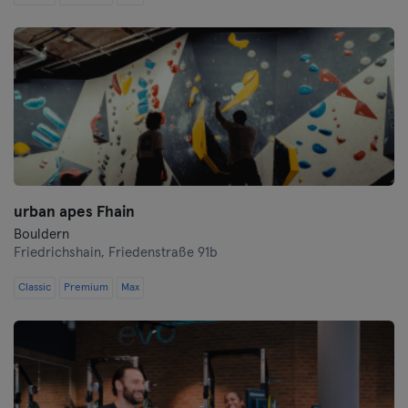
Saarlouis
Schwerin
Siegen
Straubing
Stuttgart
urban apes Fhain
Trier
Bouldern
Friedrichshain,
Friedenstraße 91b
Ulm
Classic
Premium
Max
Weiden
Wiesbaden
Wolfsburg