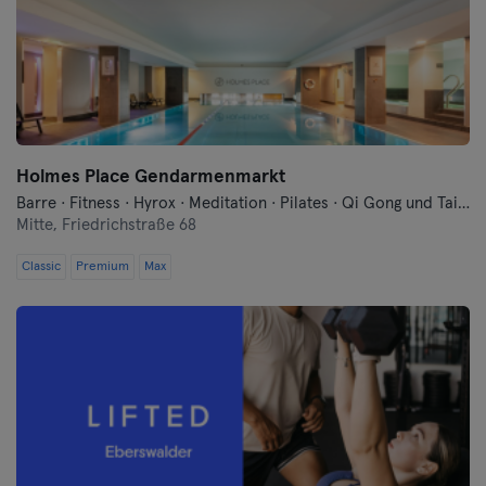
Konstanz
Landshut
Leipzig
Lübeck
Holmes Place Gendarmenmarkt
Barre · Fitness · Hyrox · Meditation · Pilates · Qi Gong und Tai Chi · Sauna · Schwimmen · Tanzen · Yoga
Magdeburg
Mitte,
Friedrichstraße 68
Classic
Premium
Max
Mainz
Mannheim
Mönchengladbach
München
Münster