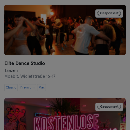
Cottbus
Gesponsert
Darmstadt
Dortmund
Dresden
Elite Dance Studio
Duisburg
Tanzen
Moabit,
Wiclefstraße 16-17
Düsseldorf
Classic
Premium
Max
Erfurt
Gesponsert
Essen
Flensburg