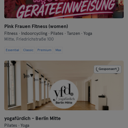
Frankfurt
Frankfurt an der Oder
Pink Frauen Fitness (women)
Freiburg
Fitness · Indoorcycling · Pilates · Tanzen · Yoga
Mitte,
Friedrichstraße 100
Fulda
Essential
Classic
Premium
Max
Göppingen
Gesponsert
Halle
Hamburg
Hanau
Hannover
yogafürdich - Berlin Mitte
Pilates · Yoga
Heidelberg