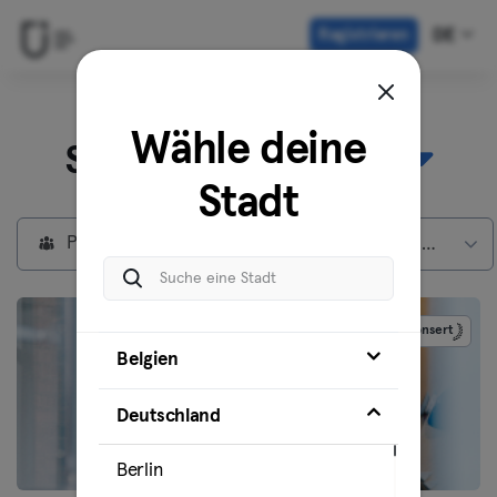
Registrieren
DE
Entdecke unsere
Wähle deine
Standorte in
Berlin
Stadt
Privatmitglieder
Max Mitgliedschaft
Gesponsert
Belgien
Deutschland
Berlin