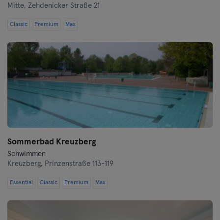
Mitte,
Zehdenicker Straße 21
Heidenheim
Classic
Premium
Max
Hof
Homburg
Ingolstadt
Karlsruhe
Kassel
Sommerbad Kreuzberg
Schwimmen
Kiel
Kreuzberg,
Prinzenstraße 113-119
Kleve
Essential
Classic
Premium
Max
Köln