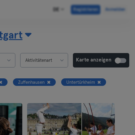
DE
Registrieren
Anmelden
tgart
Karte anzeigen
Aktivitätenart
Zuffenhausen
Untertürkheim