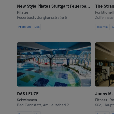
New Style Pilates Stuttgart Feuerbach
Pilates
Funktionell
Feuerbach,
Junghansstraße 5
Zuffenhaus
Premium
Max
Essential
C
DAS LEUZE
Jonny M.
Schwimmen
Fitness · Y
Bad Cannstatt,
Am Leuzebad 2
Süd,
Haupts