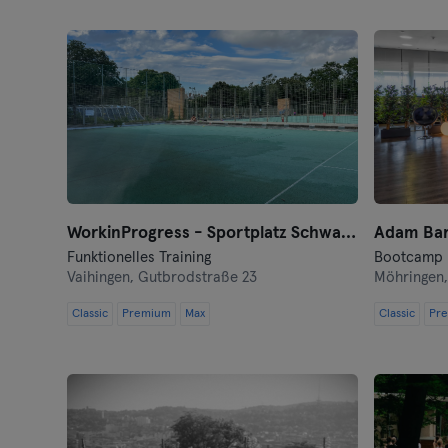
WorkinProgress - Sportplatz Schwab-/Bebelstraße
Adam Bar
Funktionelles Training
Bootcamp · 
Vaihingen,
Gutbrodstraße 23
Möhringen
Classic
Premium
Max
Classic
Pr