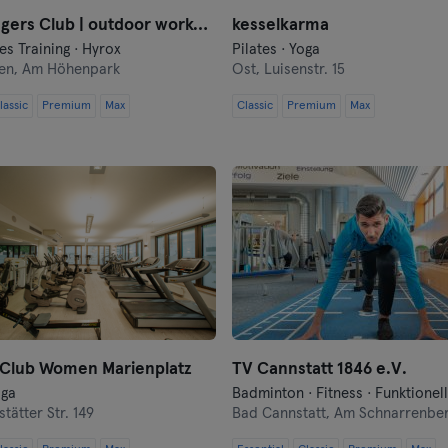
Konstanz
The Strangers Club | outdoor workouts
kesselkarma
Landshut
es Training · Hyrox
Pilates · Yoga
en,
Am Höhenpark
Ost,
Luisenstr. 15
Leipzig
lassic
Premium
Max
Classic
Premium
Max
Lübeck
Magdeburg
Mainz
Mannheim
Mönchengladbach
 Club Women Marienplatz
TV Cannstatt 1846 e.V.
München
oga
tätter Str. 149
Bad Cannstatt,
Am Schnarrenber
Münster