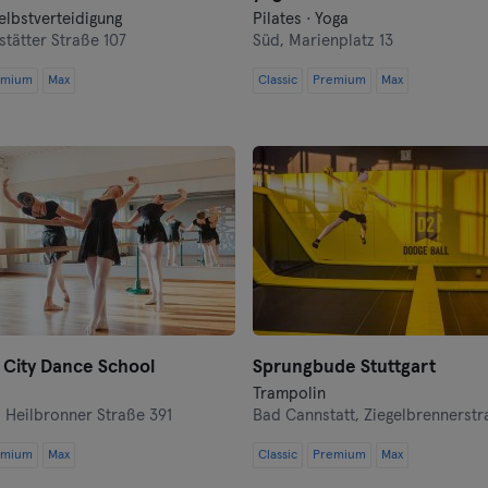
lbstverteidigung
Pilates · Yoga
Cottbus
tätter Straße 107
Süd,
Marienplatz 13
emium
Max
Darmstadt
Classic
Premium
Max
Dortmund
Dresden
Duisburg
Düsseldorf
Erfurt
 City Dance School
Sprungbude Stuttgart
Essen
Trampolin
,
Heilbronner Straße 391
Bad Cannstatt,
Ziegelbrennerstr
Flensburg
emium
Max
Classic
Premium
Max