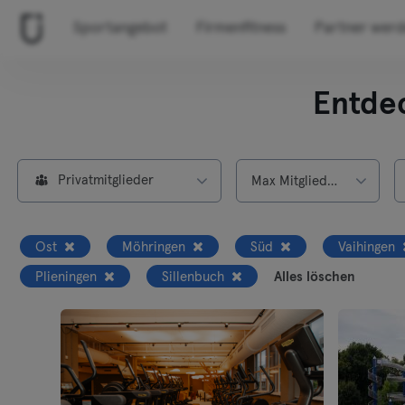
Sportangebot
Firmenfitness
Partner wer
Entde
Privatmitglieder
Max Mitgliedschaft
Ost
Möhringen
Süd
Vaihingen
Plieningen
Sillenbuch
Alles löschen