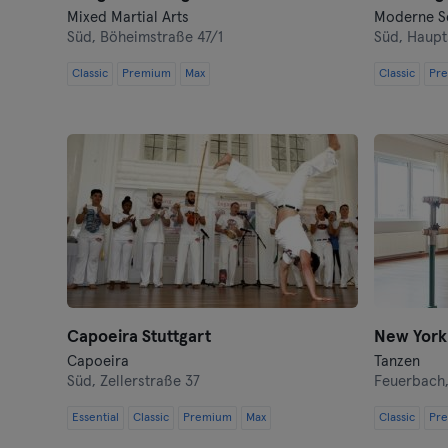
Mixed Martial Arts
Moderne Se
Süd,
Böheimstraße 47/1
Süd,
Haupts
Classic
Premium
Max
Classic
Pr
Capoeira Stuttgart
New York
Capoeira
Tanzen
Süd,
Zellerstraße 37
Feuerbach
Essential
Classic
Premium
Max
Classic
Pr