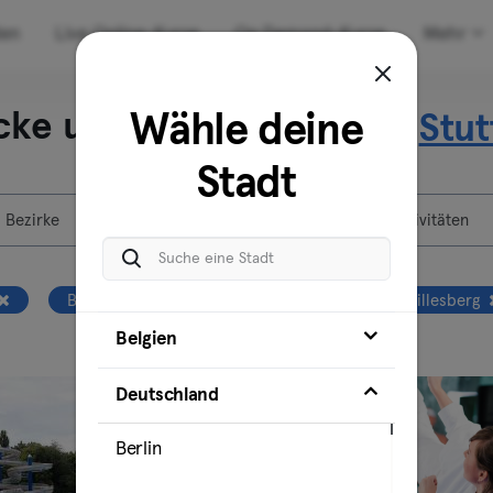
den
Live Online-Kurse
On Demand-Kurse
Mehr
cke unsere Standorte in
Wähle deine
Stut
Stadt
Bezirke
Standorte
Aktivitäten
Bad Cannstatt
Feuerbach
Killesberg
Belgien
Deutschland
Berlin