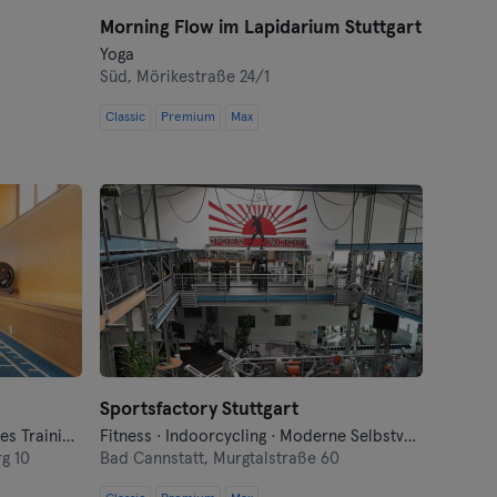
Morning Flow im Lapidarium Stuttgart
Yoga
Süd,
Mörikestraße 24/1
Classic
Premium
Max
Sportsfactory Stuttgart
Badminton · Fitness · Funktionelles Training · Indoorcycling · Pilates · Qi Gong und Tai Chi · Sauna · Tennis · Yoga
Fitness · Indoorcycling · Moderne Selbstverteidigung · Pilates · Tanzen · Trampolin · Yoga
g 10
Bad Cannstatt,
Murgtalstraße 60