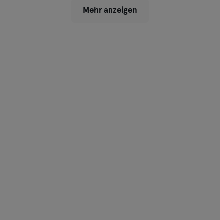
Mehr anzeigen
Schwerin
Siegen
Straubing
Stuttgart
Trier
Ulm
Weiden
Wiesbaden
Wolfsburg