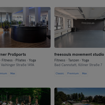
Frankfurt
Frankfurt an der Oder
Freiburg
Fulda
Göppingen
ner ProSports
freesouls movement studio
Halle
Fitness · Pilates · Yoga
Fitness · Tanzen · Yoga
,
Vaihinger Straße 149A
Bad Cannstatt,
Kölner Straße 7
Hamburg
emium
Max
Classic
Premium
Max
Hanau
Hannover
Heidelberg