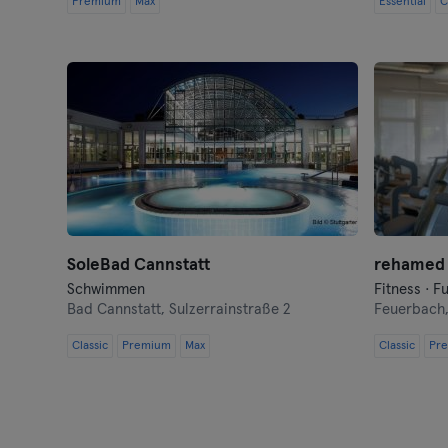
Premium
Max
Essential
C
SoleBad Cannstatt
rehamed 
Schwimmen
Bad Cannstatt,
Sulzerrainstraße 2
Feuerbach
Classic
Premium
Max
Classic
Pr