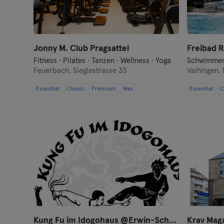
Jonny M. Club Pragsattel
Freibad R
Fitness · Pilates · Tanzen · Wellness · Yoga
Schwimme
Feuerbach,
Sieglestrasse 33
Vaihingen,
Essential
Classic
Premium
Max
Essential
C
Kung Fu im Idogohaus @Erwin-Schoettle-Platz