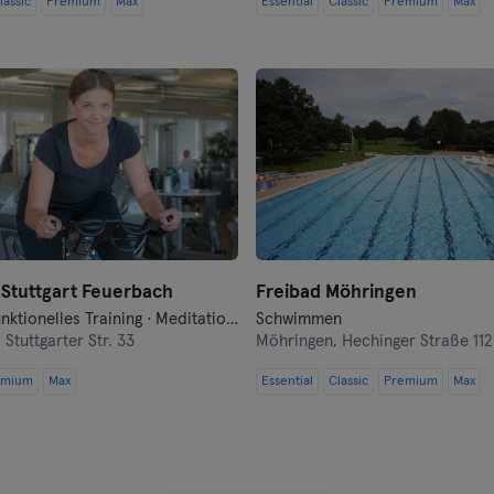
lassic
Premium
Max
Essential
Classic
Premium
Max
Nürnberg
Oberhausen
Passau
Potsdam
Ravensburg
Regensburg
Stuttgart Feuerbach
Freibad Möhringen
Fitness · Funktionelles Training · Meditation · Qi Gong und Tai Chi · Yoga
Schwimmen
Reutlingen
,
Stuttgarter Str. 33
Möhringen,
Hechinger Straße 112
emium
Max
Essential
Classic
Premium
Max
Rostock
Saarbrücken
Saarlouis