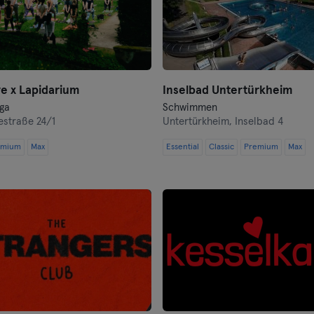
Heidenheim
Hof
Homburg
e x Lapidarium
Inselbad Untertürkheim
oga
Schwimmen
Ingolstadt
estraße 24/1
Untertürkheim,
Inselbad 4
emium
Max
Essential
Classic
Premium
Max
Karlsruhe
Kassel
Kiel
Kleve
Köln