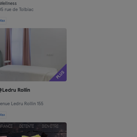
Wellness
05 rue de Tolbiac
Max
PLUS
@Ledru Rollin
enue Ledru Rollin 155
Max