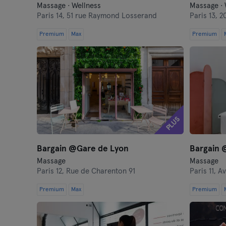
Massage · Wellness
Massage · 
Paris 14,
51 rue Raymond Losserand
Paris 13,
2
Premium
Max
Premium
PLUS
Bargain @Gare de Lyon
Bargain 
Massage
Massage
Paris 12,
Rue de Charenton 91
Paris 11,
Av
Premium
Max
Premium