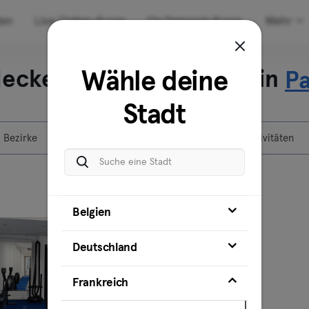
den
Live Online-Kurse
On Demand-Kurse
Mehr
ecke unsere Standorte in
Wähle deine
Pa
Stadt
Bezirke
Standorte
Aktivitäten
Belgien
Deutschland
Frankreich