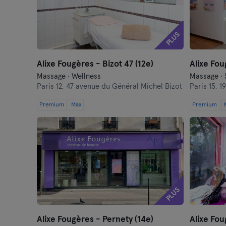
PLUS
Alixe Fougères - Bizot 47 (12e)
Alixe Fou
Massage · Wellness
Massage · 
Paris 12,
47 avenue du Général Michel Bizot
Paris 15,
1
Premium
Max
Premium
PLUS
Alixe Fougères - Pernety (14e)
Alixe Fou