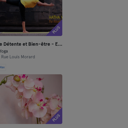
PLUS
Confiance Détente et Bien-être - Espace Bien-Être
Yoga
4 Rue Louis Morard
Max
PLUS