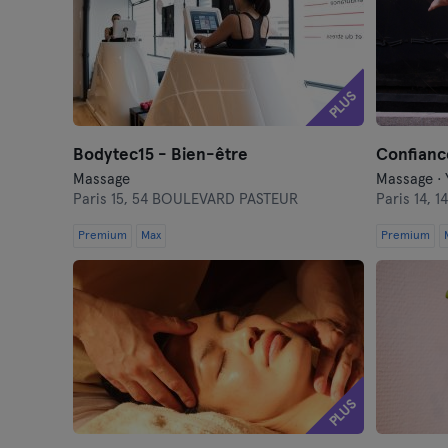
PLUS
Bodytec15 - Bien-être
Massage
Massage · 
Paris 15,
54 BOULEVARD PASTEUR
Paris 14,
1
Premium
Max
Premium
PLUS