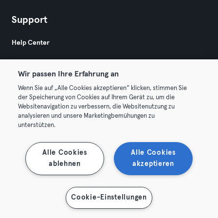
Support
Help Center
Wir passen Ihre Erfahrung an
Wenn Sie auf „Alle Cookies akzeptieren“ klicken, stimmen Sie
der Speicherung von Cookies auf Ihrem Gerät zu, um die
Websitenavigation zu verbessern, die Websitenutzung zu
© 2026 Urban Sports Group GmbH. All rights reserved.
analysieren und unsere Marketingbemühungen zu
AGB
Datenschutz
Impressum
unterstützen.
Vertrag hier kündigen
Hier Verträge widerrufen
Alle Cookies
Alle Cookies
ablehnen
akzeptieren
Cookie-Einstellungen