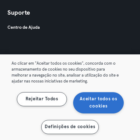
Suporte
Centro de Ajuda
Ao clicar em "Aceitar todos os cookies", concorda com o
armazenamento de cookies no seu dispositivo para
© 2026 Urban Sports Group GmbH. All rights reserved.
melhorar a navegação no site, analisar a utilização do site e
Termos & Condições
Privacidade
Imprimir
ajudar nas nossas iniciativas de marketing.
Rescindir contratos aqui
Cancelar contratos aqui
Rejeitar Todos
Aceitar todos os
cookies
Definições de cookies