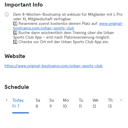
Important Info
Dein 8-Wochen-Bootcamp ist exklusiv für Mitglieder mit L Pro
oder XL Mitgliedschaft verfügbar.
1️⃣ Reserviere zuerst kostenlos deinen Platz auf:
www.original-
bootcamp.com/urban-sports-club
2️⃣ Buche dann wöchentlich dein Training über die Urban
Sports Club App – erst nach Platzreservierung möglich.
3️⃣ Checke vor Ort mit der Urban Sports Club App ein.
Website
https://www.original-bootcamp.com/urban-sports-club
Schedule
Today,
Sa
Su
Mo
Tu
We
Th
Fr 7
8
9
10
11
12
13