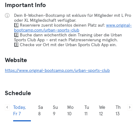
Important Info
Dein 8-Wochen-Bootcamp ist exklusiv für Mitglieder mit L Pro
oder XL Mitgliedschaft verfügbar.
1️⃣ Reserviere zuerst kostenlos deinen Platz auf:
www.original-
bootcamp.com/urban-sports-club
2️⃣ Buche dann wöchentlich dein Training über die Urban
Sports Club App – erst nach Platzreservierung möglich.
3️⃣ Checke vor Ort mit der Urban Sports Club App ein.
Website
https://www.original-bootcamp.com/urban-sports-club
Schedule
Today,
Sa
Su
Mo
Tu
We
Th
Fr 7
8
9
10
11
12
13