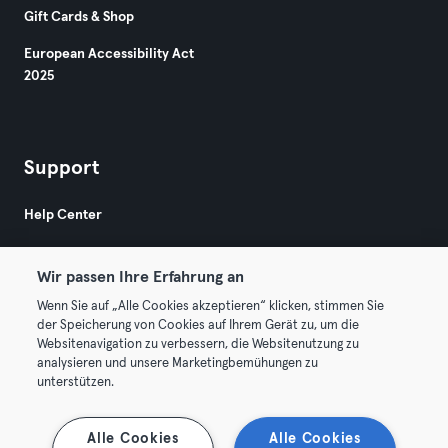
Gift Cards & Shop
European Accessibility Act
2025
Support
Help Center
Wir passen Ihre Erfahrung an
Wenn Sie auf „Alle Cookies akzeptieren“ klicken, stimmen Sie
der Speicherung von Cookies auf Ihrem Gerät zu, um die
Websitenavigation zu verbessern, die Websitenutzung zu
© 2026 Urban Sports Group GmbH. All rights reserved.
analysieren und unsere Marketingbemühungen zu
Terms & Conditions
Privacy
Imprint
unterstützen.
Terminate contracts here
Withdraw contracts here
Alle Cookies
Alle Cookies