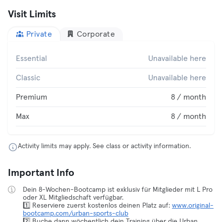
Visit Limits
Private
Corporate
Essential
Unavailable here
Classic
Unavailable here
Premium
8 / month
Max
8 / month
Activity limits may apply. See class or activity information.
Important Info
Dein 8-Wochen-Bootcamp ist exklusiv für Mitglieder mit L Pro
oder XL Mitgliedschaft verfügbar.
1️⃣ Reserviere zuerst kostenlos deinen Platz auf:
www.original-
bootcamp.com/urban-sports-club
2️⃣ Buche dann wöchentlich dein Training über die Urban