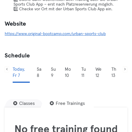
Sports Club App – erst nach Platzreservierung möglich.
3️⃣ Checke vor Ort mit der Urban Sports Club App ein.
Website
https://www.original-bootcamp.com/urban-sports-club
Schedule
Today,
Sa
Su
Mo
Tu
We
Th
Fr 7
8
9
10
11
12
13
Classes
Free Trainings
No free training found