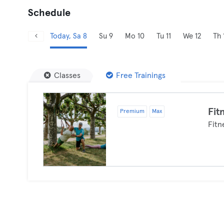
Schedule
Today, Sa 8
Su 9
Mo 10
Tu 11
We 12
Th 
Classes
Free Trainings
Fit
Premium
Max
Fitn