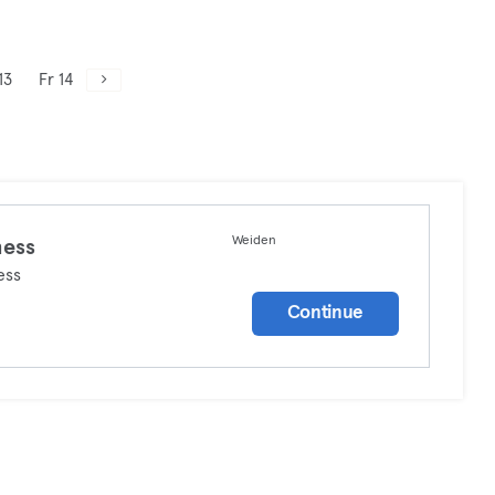
13
Fr 14
Weiden
ness
ess
Continue