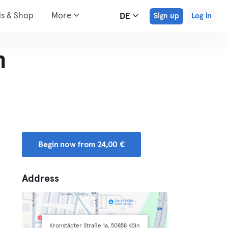
ds & Shop
More
DE
Sign up
Log in
n
Begin now from 24,00 €
Address
Kronstädter Straße 1a, 50858 Köln