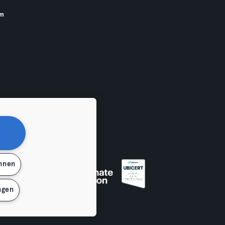
am
ehnen
ngen