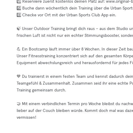
1️⃣ Reserviere zuerst kostenlos deinen Platz auf: www.origin
2️⃣ Buche dann wöchentlich dein Training über die Urban Sport
3️⃣ Checke vor Ort mit der Urban Sports Club App ein.
🍃 Unser Outdoor Training bringt dich raus – aus dem Studio un
frischen Luft ist nicht nur ein echter Stimmungsbooster, sonder
💪 Ein Bootcamp läuft immer über 8 Wochen. In dieser Zeit baust
Unser Fitnesstraining konzentriert sich auf den gesamten Körper
Equipment abwechslungsreich und herausfordernd für jedes Fit
💙 Du trainierst in einem festen Team und kennst dadurch dei
Teamgefühl & Zusammenhalt. Zusammen seid ihr eine echte Pow
Training gemeinsam durch.
🤝 Mit einem verbindlichen Termin pro Woche bleibst du nachw
lieber auf der Couch bleiben würde. Kommt doch mal was dazwi
vermissen!