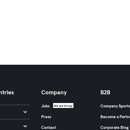
tries
Company
B2B
Jobs
Company Sport
We are hiring!
Press
Become a Partn
Contact
Corporate Blog