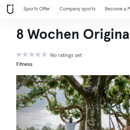
Sports Offer
Company sports
Become a P
8 Wochen Origina
No ratings yet
Fitness