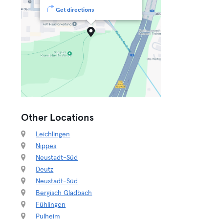
Get directions
Other Locations
Leichlingen
Nippes
Neustadt-Süd
Deutz
Neustadt-Süd
Bergisch Gladbach
Fühlingen
Pulheim