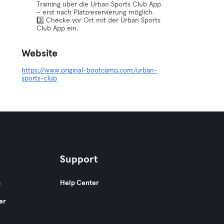
Training über die Urban Sports Club App
– erst nach Platzreservierung möglich.
3️⃣ Checke vor Ort mit der Urban Sports
Club App ein.
Website
https://www.original-bootcamp.com/urban-
sports-club
Support
s
Help Center
er