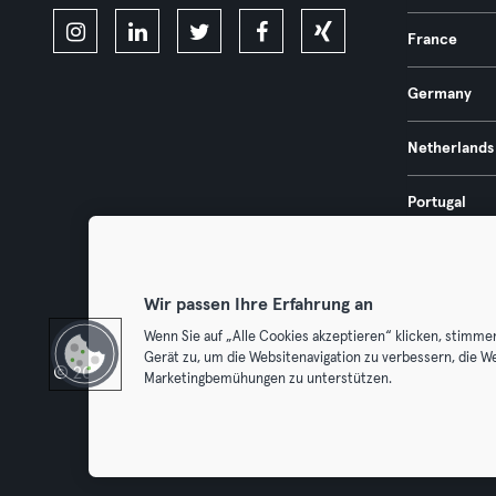
France
Germany
Netherlands
Portugal
Spain
Wir passen Ihre Erfahrung an
Wenn Sie auf „Alle Cookies akzeptieren“ klicken, stimme
Gerät zu, um die Websitenavigation zu verbessern, die W
© 2026 Urban Sports Group GmbH. All rights reserved.
Terms & Con
Marketingbemühungen zu unterstützen.
Withdraw