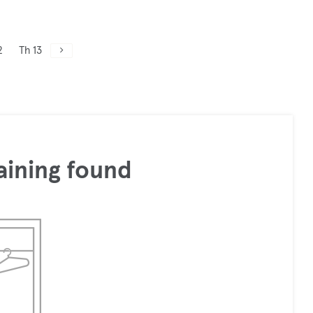
2
Th 13
aining found