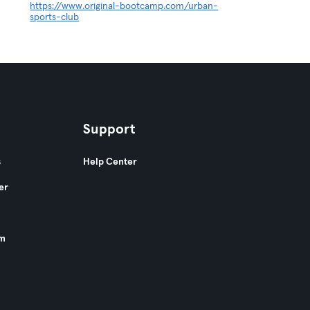
https://www.original-bootcamp.com/urban-
sports-club
Support
s
Help Center
er
am