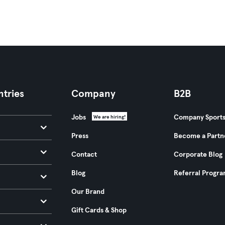
tries
Company
B2B
Jobs
Company Sport
We are hiring!
Press
Become a Partn
Contact
Corporate Blog
Blog
Referral Progr
Our Brand
Gift Cards & Shop