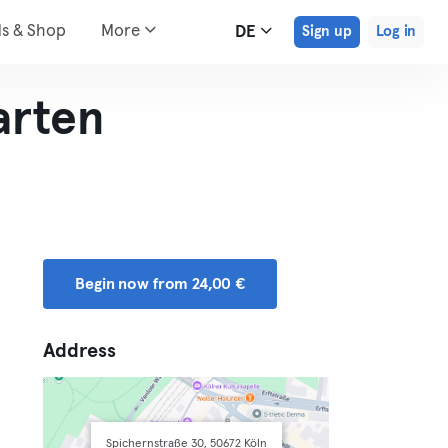
ds & Shop
More
DE
Sign up
Log in
arten
Begin now from 24,00 €
Address
Spichernstraße 30, 50672 Köln