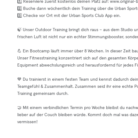
1️⃣ Reserviere zuerst kostenlos deinen Platz auf: www.origin
2️⃣ Buche dann wöchentlich dein Training über die Urban Sport
3️⃣ Checke vor Ort mit der Urban Sports Club App ein.
🍃 Unser Outdoor Training bringt dich raus – aus dem Studio un
frischen Luft ist nicht nur ein echter Stimmungsbooster, sonder
💪 Ein Bootcamp läuft immer über 8 Wochen. In dieser Zeit baust
Unser Fitnesstraining konzentriert sich auf den gesamten Körper
Equipment abwechslungsreich und herausfordernd für jedes Fit
💙 Du trainierst in einem festen Team und kennst dadurch dei
Teamgefühl & Zusammenhalt. Zusammen seid ihr eine echte Pow
Training gemeinsam durch.
🤝 Mit einem verbindlichen Termin pro Woche bleibst du nachw
lieber auf der Couch bleiben würde. Kommt doch mal was dazwi
vermissen!