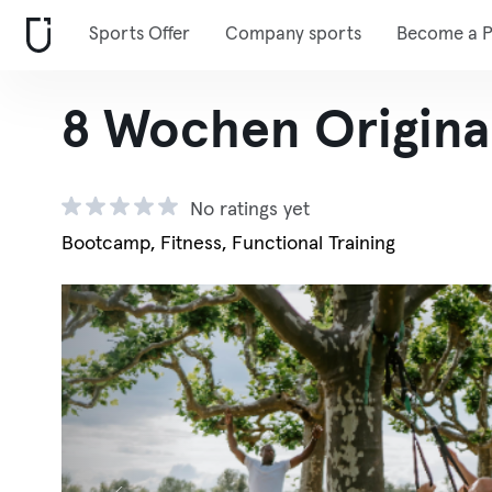
Sports Offer
Company sports
Become a P
8 Wochen Origina
No ratings yet
Bootcamp, Fitness, Functional Training