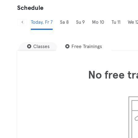
Schedule
Today, Fr 7
Sa 8
Su 9
Mo 10
Tu 11
We 1
Classes
Free Trainings
No free tr