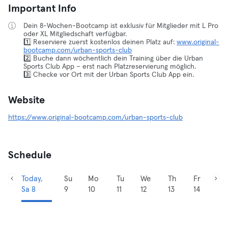
Important Info
Dein 8-Wochen-Bootcamp ist exklusiv für Mitglieder mit L Pro
oder XL Mitgliedschaft verfügbar.
1️⃣ Reserviere zuerst kostenlos deinen Platz auf:
www.original-
bootcamp.com/urban-sports-club
2️⃣ Buche dann wöchentlich dein Training über die Urban
Sports Club App – erst nach Platzreservierung möglich.
3️⃣ Checke vor Ort mit der Urban Sports Club App ein.
Website
https://www.original-bootcamp.com/urban-sports-club
Schedule
Today,
Su
Mo
Tu
We
Th
Fr
Sa 8
9
10
11
12
13
14