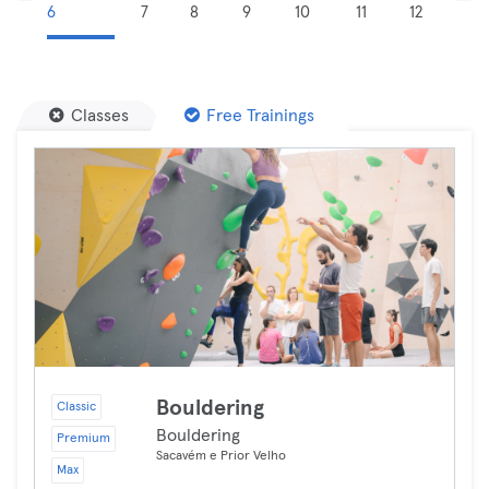
6
7
8
9
10
11
12
Classes
Free Trainings
Bouldering
Classic
Bouldering
Premium
Sacavém e Prior Velho
Max