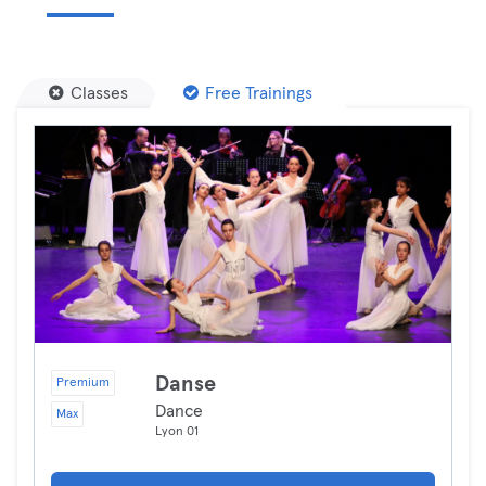
Classes
Free Trainings
Danse
Premium
Dance
Max
Lyon 01