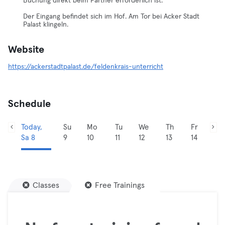
Buchung direkt beim Partner erforderlich ist.
Der Eingang befindet sich im Hof. Am Tor bei Acker Stadt
Palast klingeln.
Website
https://ackerstadtpalast.de/feldenkrais-unterricht
Schedule
Today,
Su
Mo
Tu
We
Th
Fr
Sa 8
9
10
11
12
13
14
Classes
Free Trainings