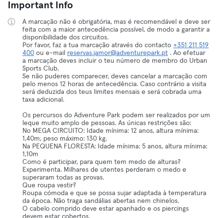
Important Info
A marcação não é obrigatória, mas é recomendável e deve ser
feita com a maior antecedência possível, de modo a garantir a
disponibilidade dos circuitos.
Por favor, faz a tua marcação através do contacto
+351 211 519
400
ou e-mail
reservas.jamor@adventurepark.pt
. Ao efetuar
a marcação deves incluir o teu número de membro do Urban
Sports Club.
Se não puderes comparecer, deves cancelar a marcação com
pelo menos 12 horas de antecedência. Caso contrário a visita
será deduzida dos teus limites mensais e será cobrada uma
taxa adicional.
Os percursos do Adventure Park podem ser realizados por um
leque muito amplo de pessoas. As únicas restrições são:
No MEGA CIRCUITO: Idade mínima: 12 anos, altura mínima:
1,40m, peso máximo: 130 kg.
Na PEQUENA FLORESTA: Idade mínima: 5 anos, altura mínima:
1,10m
Como é participar, para quem tem medo de alturas?
Experimenta. Milhares de utentes perderam o medo e
superaram todas as provas.
Que roupa vestir?
Roupa cómoda e que se possa sujar adaptada à temperatura
da época. Não traga sandálias abertas nem chinelos.
O cabelo comprido deve estar apanhado e os piercings
devem estar cobertos.