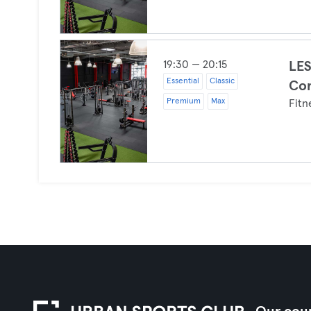
19:30 — 20:15
LES
Essential
Classic
Co
Premium
Max
Fitn