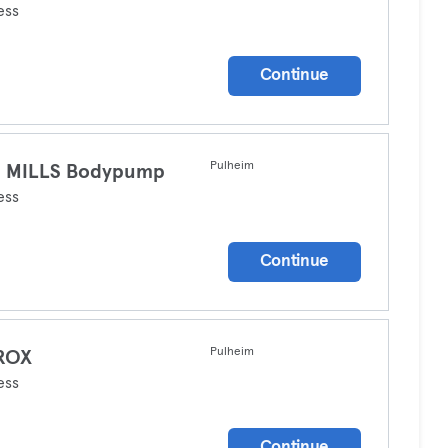
ess
Continue
Pulheim
S MILLS Bodypump
ess
Continue
Pulheim
ROX
ess
Continue