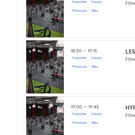
Essential
Classic
Fitn
Premium
Max
18:30 — 19:15
LE
Essential
Classic
Fitn
Premium
Max
19:00 — 19:45
HY
Essential
Classic
Fitn
Premium
Max