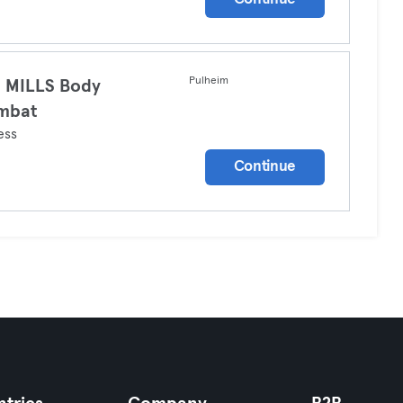
Pulheim
 MILLS Body
mbat
ess
Continue