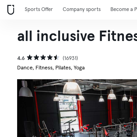
Sports Offer
Company sports
Become a P
all inclusive Fitn
4.6
(16931)
Dance, Fitness, Pilates, Yoga