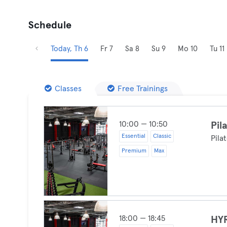
Schedule
Today, Th 6
Fr 7
Sa 8
Su 9
Mo 10
Tu 11
Classes
Free Trainings
10:00 — 10:50
Pil
Essential
Classic
Pila
Premium
Max
18:00 — 18:45
HY