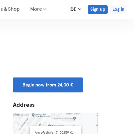
ds & Shop
More
DE
Sign up
Log in
Begin now from 24,00 €
Address
Am Westufer 7, 50259 Köln