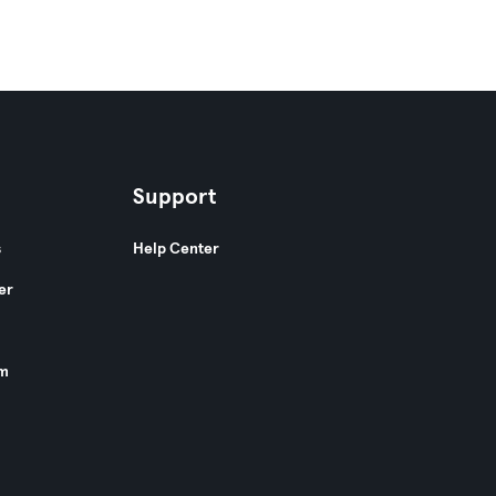
Support
s
Help Center
er
am