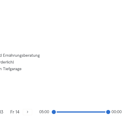
und Ernährungsberatung
derlich)
n Tiefgarage
13
Fr 14
05:00
00:00