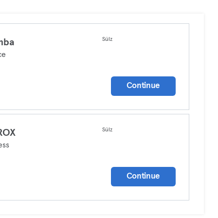
Sülz
mba
ce
Continue
Sülz
ROX
ess
Continue