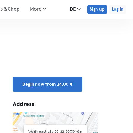
ds & Shop
More
DE
Sign up
Log in
Begin now from 24,00 €
Address
Weißhausstraße 20-22, 50939 Köln