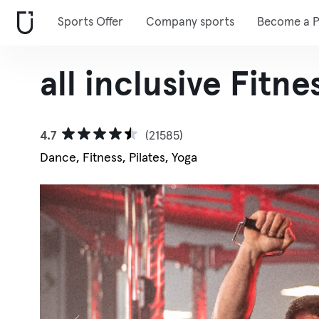
Sports Offer
Company sports
Become a P
all inclusive Fitne
4.7
(21585)
Dance, Fitness, Pilates, Yoga