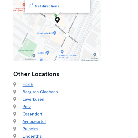
Get directions
Other Locations
Hürth
Bergisch Gladbach
Leverkusen
Porz
Ossendorf
Agnesviertel
Pulheim
Lindenthal