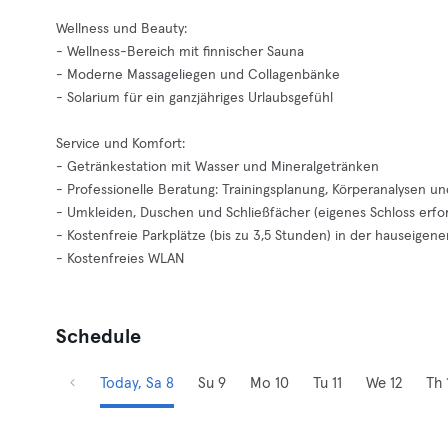
Wellness und Beauty:
- Wellness-Bereich mit finnischer Sauna
- Moderne Massageliegen und Collagenbänke
- Solarium für ein ganzjähriges Urlaubsgefühl
Service und Komfort:
- Getränkestation mit Wasser und Mineralgetränken
- Professionelle Beratung: Trainingsplanung, Körperanalysen 
- Umkleiden, Duschen und Schließfächer (eigenes Schloss erfor
- Kostenfreie Parkplätze (bis zu 3,5 Stunden) in der hauseigene
- Kostenfreies WLAN
Schedule
Today, Sa 8
Su 9
Mo 10
Tu 11
We 12
Th 