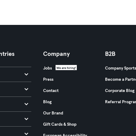
tries
Company
B2B
Jobs
Company Sport
We are hiring!
Press
Become a Partn
Contact
Corporate Blog
Blog
Referral Progr
Our Brand
Gift Cards & Shop
European Accessibility