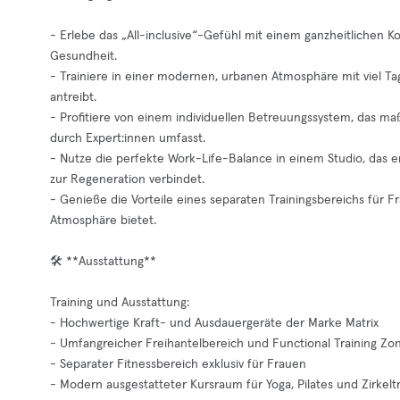
- Erlebe das „All-inclusive“-Gefühl mit einem ganzheitlichen K
Gesundheit.
- Trainiere in einer modernen, urbanen Atmosphäre mit viel T
antreibt.
- Profitiere von einem individuellen Betreuungssystem, das ma
durch Expert:innen umfasst.
- Nutze die perfekte Work-Life-Balance in einem Studio, das 
zur Regeneration verbindet.
- Genieße die Vorteile eines separaten Trainingsbereichs für F
Atmosphäre bietet.
🛠️ **Ausstattung**
Training und Ausstattung:
- Hochwertige Kraft- und Ausdauergeräte der Marke Matrix
- Umfangreicher Freihantelbereich und Functional Training Zone
- Separater Fitnessbereich exklusiv für Frauen
- Modern ausgestatteter Kursraum für Yoga, Pilates und Zirkeltr