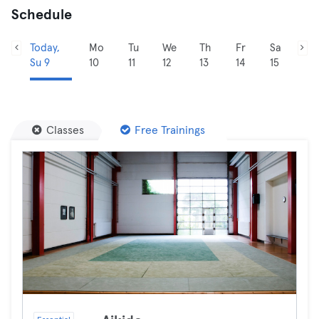
Schedule
Today,
Mo
Tu
We
Th
Fr
Sa
Su 9
10
11
12
13
14
15
Classes
Free Trainings