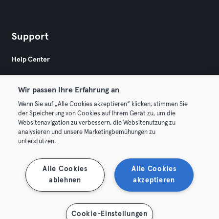
Support
Help Center
Wir passen Ihre Erfahrung an
Wenn Sie auf „Alle Cookies akzeptieren“ klicken, stimmen Sie
der Speicherung von Cookies auf Ihrem Gerät zu, um die
Websitenavigation zu verbessern, die Websitenutzung zu
© 2026 Urban Sports Group GmbH. All rights reserved.
analysieren und unsere Marketingbemühungen zu
Terms & Conditions
Privacy
Imprint
unterstützen.
Terminate contracts here
Withdraw contracts here
Alle Cookies
Alle Cookies
ablehnen
akzeptieren
Cookie-Einstellungen