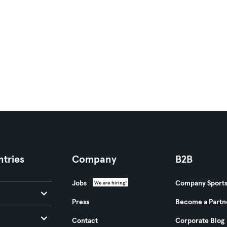
tries
Company
B2B
Jobs
Company Sport
We are hiring!
Press
Become a Partn
Contact
Corporate Blog