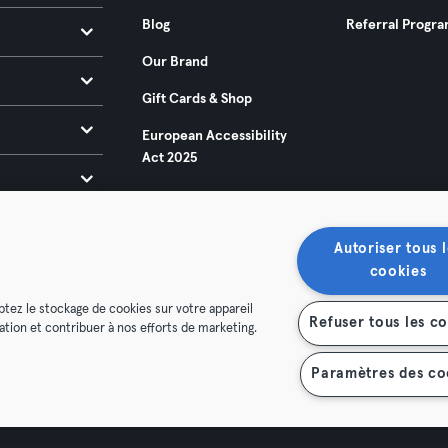
Blog
Referral Progr
Our Brand
Gift Cards & Shop
European Accessibility
Act 2025
Autoriser tous l
cookies
ptez le stockage de cookies sur votre appareil
Refuser tous les c
isation et contribuer à nos efforts de marketing.
ditions
Privacy
Imprint
Terminate contracts here
 contracts here
Paramètres des co