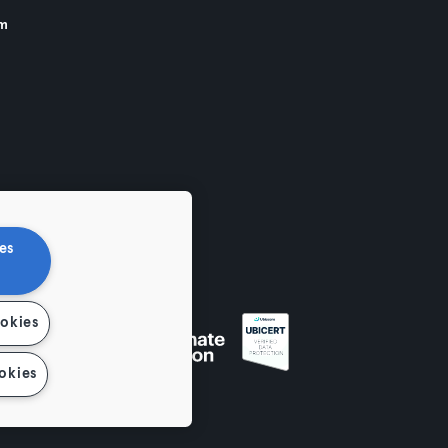
am
es
ookies
okies