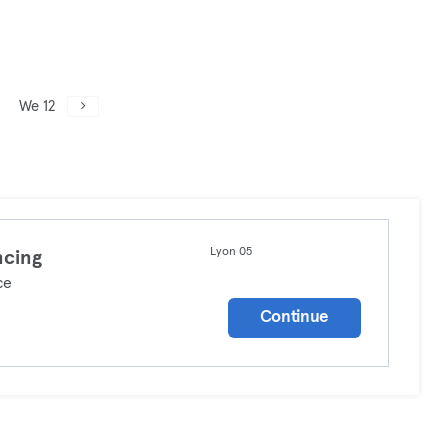
We 12
Lyon 05
cing
ce
Continue