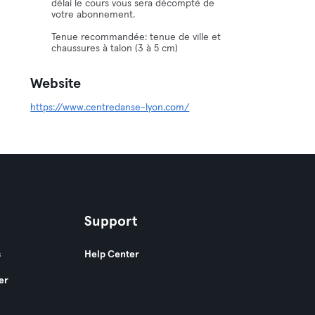
délai le cours vous sera décompté de
votre abonnement.
Tenue recommandée: tenue de ville et
chaussures à talon (3 à 5 cm)
Website
https://www.centredanse-lyon.com/
Support
s
Help Center
er