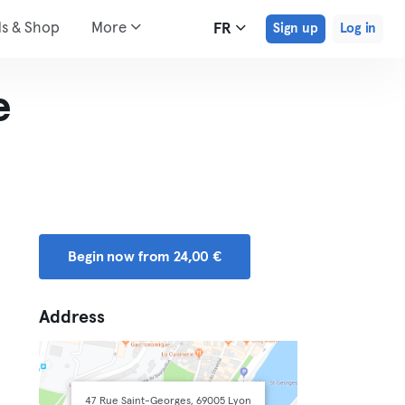
ds & Shop
More
FR
Sign up
Log in
e
Begin now from 24,00 €
Address
47 Rue Saint-Georges, 69005 Lyon