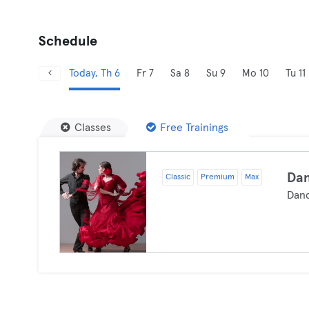
Schedule
Today, Th 6
Fr 7
Sa 8
Su 9
Mo 10
Tu 11
Classes
Free Trainings
Dan
Classic
Premium
Max
Dan