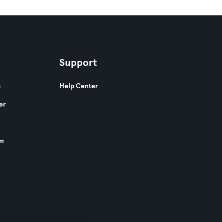
Support
s
Help Center
er
am