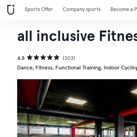
Sports Offer
Company sports
Become a P
all inclusive Fit
4.8
(303)
Dance, Fitness, Functional Training, Indoor Cyclin