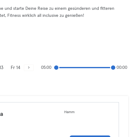
Nähe und starte Deine Reise zu einem gesünderen und fitteren
, Fitness wirklich all inclusive zu genießen!
13
Fr 14
05:00
00:00
Hamm
ga
a