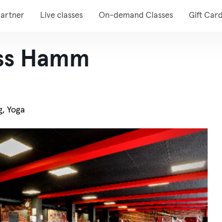
artner
Live classes
On-demand Classes
Gift Car
ness Hamm
g, Yoga