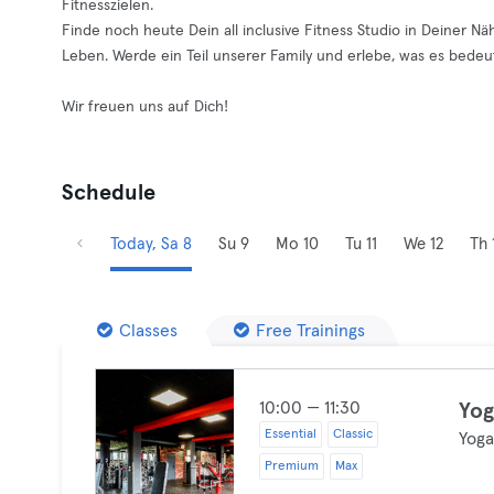
Fitnesszielen.
Finde noch heute Dein all inclusive Fitness Studio in Deiner 
Leben. Werde ein Teil unserer Family und erlebe, was es bedeutet
Wir freuen uns auf Dich!
Schedule
Today, Sa 8
Su 9
Mo 10
Tu 11
We 12
Th 
Classes
Free Trainings
10:00 — 11:30
Yo
Essential
Classic
Yog
Premium
Max