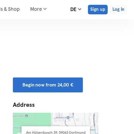
ds & Shop
More
DE
Sign up
Log in
Begin now from 24,00 €
Address
Am Hülsenbusch 39, 59063 Dortmund