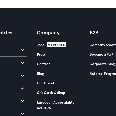
tries
Company
B2B
Jobs
Company Sport
We are hiring!
Press
Become a Partn
Contact
Corporate Blog
Blog
Referral Progr
Our Brand
Gift Cards & Shop
European Accessibility
Act 2025