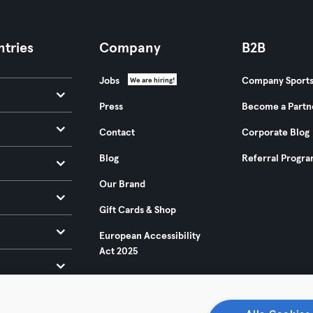
tries
Company
B2B
Jobs
Company Sport
We are hiring!
Press
Become a Partn
Contact
Corporate Blog
Blog
Referral Progr
Our Brand
Gift Cards & Shop
European Accessibility
Act 2025