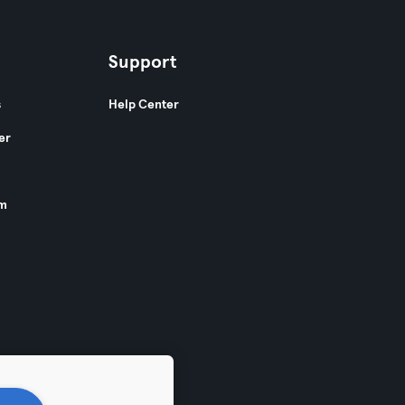
Support
s
Help Center
er
am