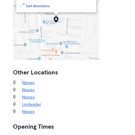
Get directions
Other Locations
Nippes
Nippes
Nippes
Lindweiler
Nippes
Opening Times