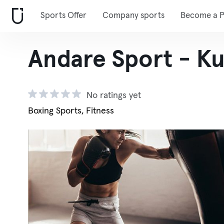
Sports Offer
Company sports
Become a P
Andare Sport - K
No ratings yet
Boxing Sports, Fitness