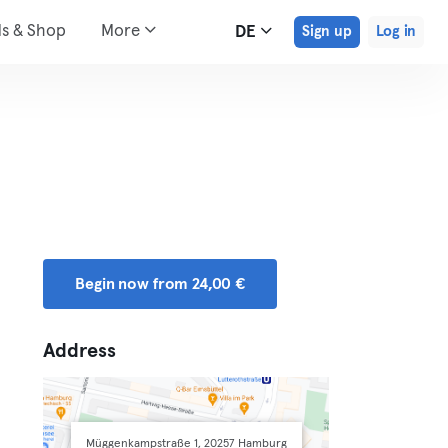
ds & Shop
More
DE
Sign up
Log in
Begin now from 24,00 €
Address
Müggenkampstraße 1, 20257 Hamburg