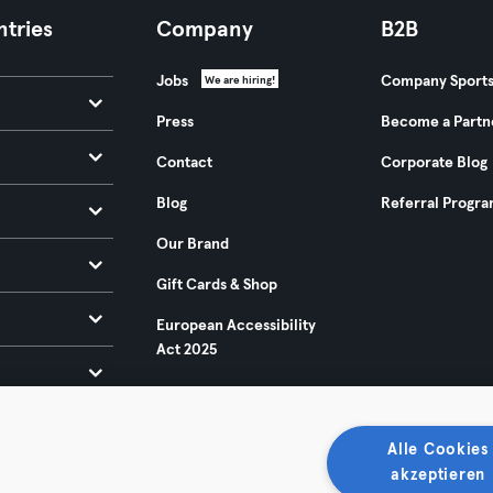
tries
Company
B2B
Jobs
Company Sport
We are hiring!
Press
Become a Partn
Contact
Corporate Blog
Blog
Referral Progr
Our Brand
Gift Cards & Shop
European Accessibility
Act 2025
Alle Cookies
akzeptieren