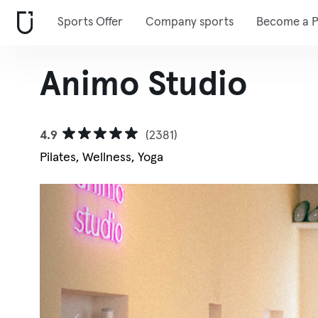
Sports Offer
Company sports
Become a P
Animo Studio
4.9
(2381)
Pilates, Wellness, Yoga