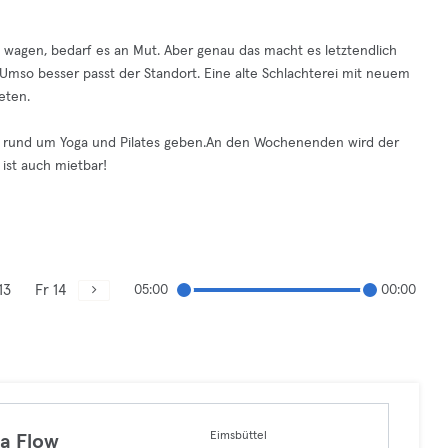
u wagen, bedarf es an Mut. Aber genau das macht es letztendlich
. Umso besser passt der Standort. Eine alte Schlachterei mit neuem
eten.
ote rund um Yoga und Pilates geben.An den Wochenenden wird der
ist auch mietbar!
13
Fr 14
05:00
00:00
Eimsbüttel
a Flow