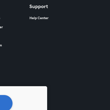
Support
s
Help Center
er
am