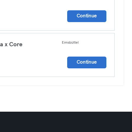
a
Continue
Eimsbüttel
a x Core
a
Continue