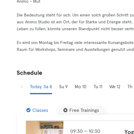
Animo – Mut
Die Bedeutung steht für sich. Um einen solch großen Schritt z
aus: Animo Studio ist ein Ort, der für Stärke und Energie steht
Leben zu füllen, könnte unseren Standpunkt nicht besser vertr
Es wird von Montag bis Freitag viele interessante Kursangeb
Raum für Workshops, Seminare und Ausstellungen genutzt und 
Schedule
Today, Sa 8
Su 9
Mo 10
Tu 11
We 12
Th 
Classes
Free Trainings
09:30 — 10:30
Yog