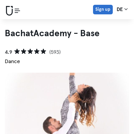
Sign up
DE
BachatAcademy - Base
4.9
(593)
Dance