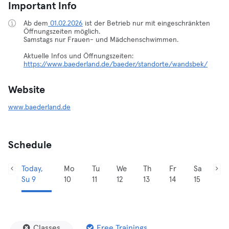
Important Info
Ab dem
01.02.2026
ist der Betrieb nur mit eingeschränkten
Öffnungszeiten möglich.
Samstags nur Frauen- und Mädchenschwimmen.
https://www.baederland.de/baeder/standorte/wandsbek/
Website
www.baederland.de
Schedule
Today,
Mo
Tu
We
Th
Fr
Sa
Su 9
10
11
12
13
14
15
Classes
Free Trainings