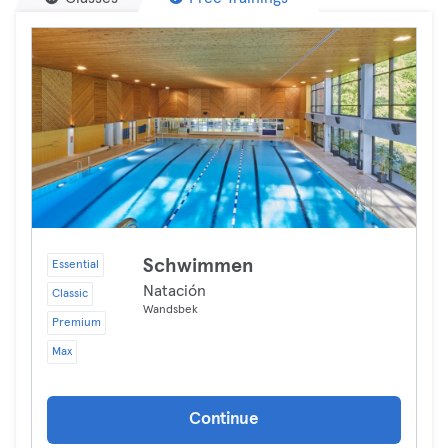
Schwimmen
Essential
Natación
Classic
Wandsbek
Premium
Max
Continue