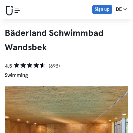
Sign up
DE
Bäderland Schwimmbad
Wandsbek
4.5
(693)
Swimming