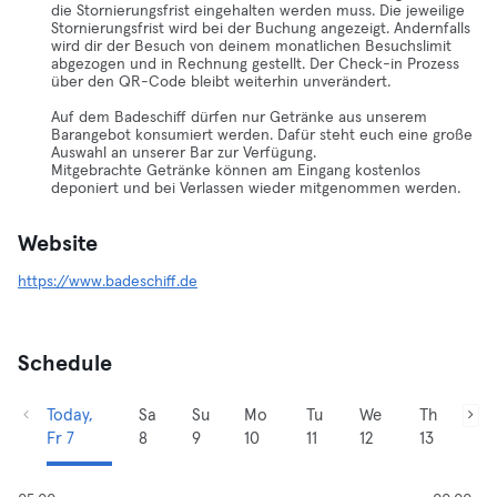
die Stornierungsfrist eingehalten werden muss. Die jeweilige
Stornierungsfrist wird bei der Buchung angezeigt. Andernfalls
wird dir der Besuch von deinem monatlichen Besuchslimit
abgezogen und in Rechnung gestellt. Der Check-in Prozess
über den QR-Code bleibt weiterhin unverändert.
Auf dem Badeschiff dürfen nur Getränke aus unserem
Barangebot konsumiert werden. Dafür steht euch eine große
Auswahl an unserer Bar zur Verfügung.
Mitgebrachte Getränke können am Eingang kostenlos
deponiert und bei Verlassen wieder mitgenommen werden.
Website
https://www.badeschiff.de
Schedule
Today,
Sa
Su
Mo
Tu
We
Th
Fr 7
8
9
10
11
12
13