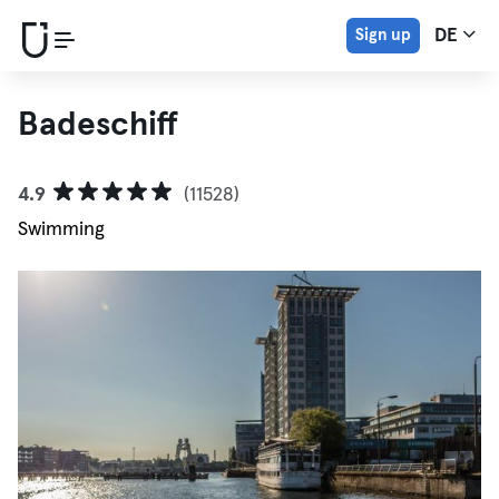
Sign up
DE
Badeschiff
4.9
(11528)
Swimming