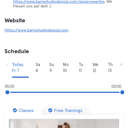
https://www.barrestudiosleipzig.com/wissenswertes
. Wir
freuen uns auf dich :)
Website
https://www.barrestudiosleipzig.com
Schedule
Today,
Sa
Su
Mo
Tu
We
Th
Fr 7
8
9
10
11
12
13
05:00
00:00
Classes
Free Trainings