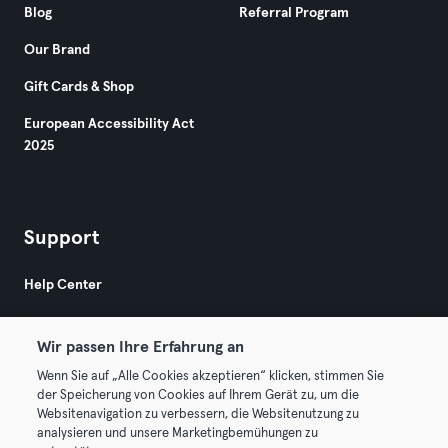
Blog
Referral Program
Our Brand
Gift Cards & Shop
European Accessibility Act
2025
Support
Help Center
Wir passen Ihre Erfahrung an
Wenn Sie auf „Alle Cookies akzeptieren“ klicken, stimmen Sie
der Speicherung von Cookies auf Ihrem Gerät zu, um die
Websitenavigation zu verbessern, die Websitenutzung zu
© 2026 Urban Sports Group GmbH. All rights reserved.
analysieren und unsere Marketingbemühungen zu