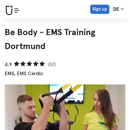
Sign up
DE
Be Body - EMS Training
Dortmund
4.9
(57)
EMS, EMS Cardio